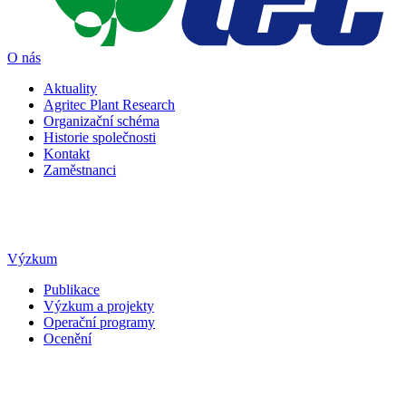
O nás
Aktuality
Agritec Plant Research
Organizační schéma
Historie společnosti
Kontakt
Zaměstnanci
Výzkum
Publikace
Výzkum a projekty
Operační programy
Ocenění