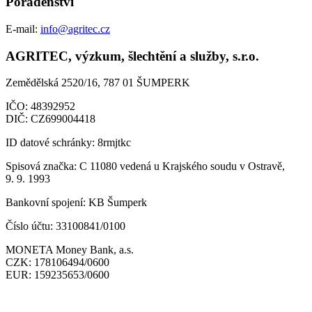
Poradenství
E-mail:
info@agritec.cz
AGRITEC, výzkum, šlechtění a služby, s.r.o.
Zemědělská 2520/16, 787 01 ŠUMPERK
IČO:
48392952
DIČ:
CZ699004418
ID datové schránky:
8rmjtkc
Spisová značka:
C 11080 vedená u Krajského soudu v Ostravě,
9. 9. 1993
Bankovní spojení:
KB Šumperk
Číslo účtu:
33100841/0100
MONETA Money Bank, a.s.
CZK:
178106494/0600
EUR:
159235653/0600