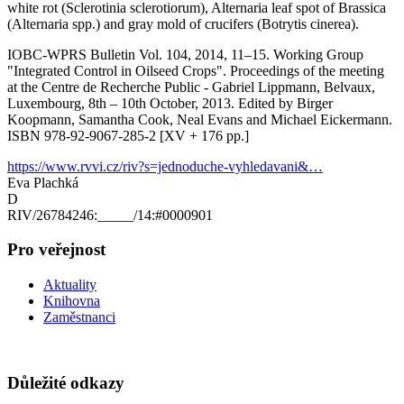
white rot (Sclerotinia sclerotiorum), Alternaria leaf spot of Brassica
(Alternaria spp.) and gray mold of crucifers (Botrytis cinerea).
IOBC-WPRS Bulletin Vol. 104, 2014, 11–15. Working Group
"Integrated Control in Oilseed Crops". Proceedings of the meeting
at the Centre de Recherche Public - Gabriel Lippmann, Belvaux,
Luxembourg, 8th – 10th October, 2013. Edited by Birger
Koopmann, Samantha Cook, Neal Evans and Michael Eickermann.
ISBN 978-92-9067-285-2 [XV + 176 pp.]
https://www.rvvi.cz/riv?s=jednoduche-vyhledavani&…
Eva Plachká
D
RIV/26784246:_____/14:#0000901
Pro veřejnost
Aktuality
Knihovna
Zaměstnanci
Důležité odkazy