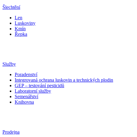
Šlechtění
Len
Luskoviny
Kmín
Řepka
Služby
Poradenství
Integrovaná ochrana luskovin a technických plodin
GEP – testování pesticidů
Laboratorní služby
Semenářství
Knihovna
Prodejna