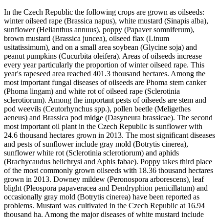
In the Czech Republic the following crops are grown as oilseeds:
winter oilseed rape (Brassica napus), white mustard (Sinapis alba),
sunflower (Helianthus annuus), poppy (Papaver somniferum),
brown mustard (Brassica juncea), oilseed flax (Linum
usitatissimum), and on a small area soybean (Glycine soja) and
peanut pumpkins (Cucurbita oleifera). Areas of oilseeds increase
every year particularly the proportion of winter oilseed rape. This
year's rapeseed area reached 401.3 thousand hectares. Among the
most important fungal diseases of oilseeds are Phoma stem canker
(Phoma lingam) and white rot of oilseed rape (Sclerotinia
sclerotiorum). Among the important pests of oilseeds are stem and
pod weevils (Ceutorhynchus spp.), pollen beetle (Meligethes
aeneus) and Brassica pod midge (Dasyneura brassicae). The second
most important oil plant in the Czech Republic is sunflower with
24.6 thousand hectares grown in 2013. The most significant diseases
and pests of sunflower include gray mold (Botrytis cinerea),
sunflower white rot (Sclerotinia sclerotiorum) and aphids
(Brachycaudus helichrysi and Aphis fabae). Poppy takes third place
of the most commonly grown oilseeds with 18.36 thousand hectares
grown in 2013. Downey mildew (Peronospora arborescens), leaf
blight (Pleospora papaveracea and Dendryphion penicillatum) and
occasionally gray mold (Botrytis cinerea) have been reported as
problems. Mustard was cultivated in the Czech Republic at 16.94
thousand ha. Among the major diseases of white mustard include