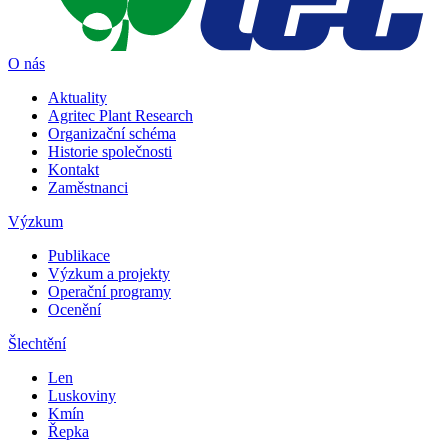
O nás
Aktuality
Agritec Plant Research
Organizační schéma
Historie společnosti
Kontakt
Zaměstnanci
Výzkum
Publikace
Výzkum a projekty
Operační programy
Ocenění
Šlechtění
Len
Luskoviny
Kmín
Řepka