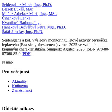
Seidenglanz Marek, Ing., Ph.D.
Blažek Lukáš, Mgr.
Muñoz Arbeláez María, Ing., MSc.
Čihánková Lenka
Kvapilová Barbora, Ing.
Hanáková Bečvářová Petra, Mgr., Ph.D.
Šafář Jaroslav, Ing., Ph.D.
Seidenglanz a kol. Výsledky monitoringu letové aktivity blýskáčka
řepkového (Brassicogethes aeneus) v roce 2025 ve vztahu ke
krajinným charakteristikám. Šumperk: Agritec, 2026. ISBN 978-80-
87360-85-9
[PDF
].
N map
Pro veřejnost
Aktuality
Knihovna
Zaměstnanci
Důležité odkazy