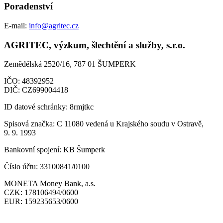
Poradenství
E-mail:
info@agritec.cz
AGRITEC, výzkum, šlechtění a služby, s.r.o.
Zemědělská 2520/16, 787 01 ŠUMPERK
IČO:
48392952
DIČ:
CZ699004418
ID datové schránky:
8rmjtkc
Spisová značka:
C 11080 vedená u Krajského soudu v Ostravě,
9. 9. 1993
Bankovní spojení:
KB Šumperk
Číslo účtu:
33100841/0100
MONETA Money Bank, a.s.
CZK:
178106494/0600
EUR:
159235653/0600