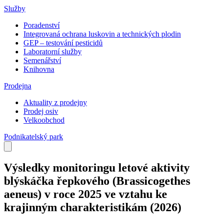
Služby
Poradenství
Integrovaná ochrana luskovin a technických plodin
GEP – testování pesticidů
Laboratorní služby
Semenářství
Knihovna
Prodejna
Aktuality z prodejny
Prodej osiv
Velkoobchod
Podnikatelský park
Výsledky monitoringu letové aktivity
blýskáčka řepkového (Brassicogethes
aeneus) v roce 2025 ve vztahu ke
krajinným charakteristikám
(2026)