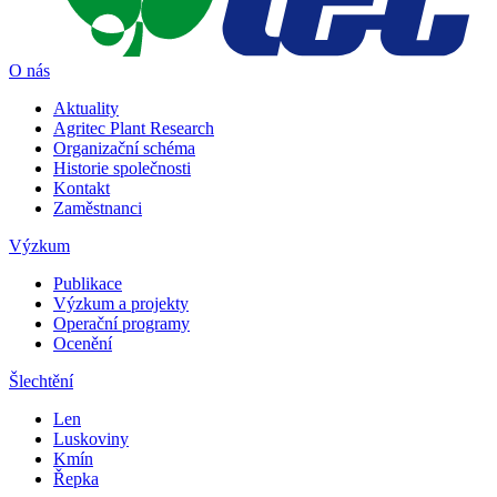
O nás
Aktuality
Agritec Plant Research
Organizační schéma
Historie společnosti
Kontakt
Zaměstnanci
Výzkum
Publikace
Výzkum a projekty
Operační programy
Ocenění
Šlechtění
Len
Luskoviny
Kmín
Řepka