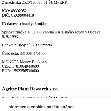
Zemědělská 2520/16, 787 01 ŠUMPERK
IČO:
48392952
DIČ:
CZ699004418
ID datové schránky:
8rmjtkc
Spisová značka:
C 11080 vedená u Krajského soudu v Ostravě,
9. 9. 1993
Bankovní spojení:
KB Šumperk
Číslo účtu:
33100841/0100
MONETA Money Bank, a.s.
CZK:
178106494/0600
EUR:
159235653/0600
Agritec Plant Research s.r.o.
Zemědělská 2520/16, 787 01 ŠUMPERK
IČO:
26784246
Informace o cookies na této stránce