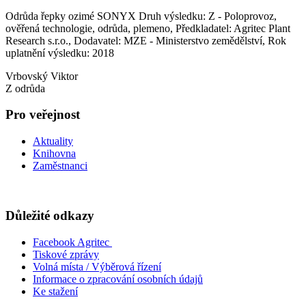
Odrůda řepky ozimé SONYX Druh výsledku: Z - Poloprovoz,
ověřená technologie, odrůda, plemeno, Předkladatel: Agritec Plant
Research s.r.o., Dodavatel: MZE - Ministerstvo zemědělství, Rok
uplatnění výsledku: 2018
Vrbovský Viktor
Z odrůda
Pro veřejnost
Aktuality
Knihovna
Zaměstnanci
Důležité odkazy
Facebook Agritec
Tiskové zprávy
Volná místa / Výběrová řízení
Informace o zpracování osobních údajů
Ke stažení