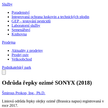
Služby
Poradenství
Integrovaná ochrana luskovin a technických plodin
GEP – testování pesticidů
Laboratorní služby
Semenářství
Knihovna
Prodejna
Aktuality z prodejny
Prodej osiv
Velkoobchod
Podnikatelský park
Odrůda řepky ozimé SONYX
(2018)
Šmirous Prokop, Ing., Ph.D.
Liniová odrůda řepky olejky ozimé (Brassica napus) registrovaná v
roce 2017.