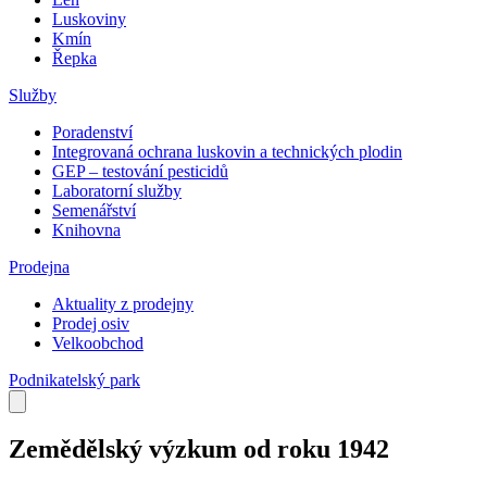
Luskoviny
Kmín
Řepka
Služby
Poradenství
Integrovaná ochrana luskovin a technických plodin
GEP – testování pesticidů
Laboratorní služby
Semenářství
Knihovna
Prodejna
Aktuality z prodejny
Prodej osiv
Velkoobchod
Podnikatelský park
Zemědělský výzkum od roku 1942