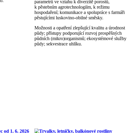
o.
parametrů ve vztahu k diverzitě porostů,
k pěstebním agrotechnologiím, k režimu
hospodaření; komunikace a spolupráce s farmáři
pěstujícími luskovino-obilné směsky.
Možnosti a opatření zlepšující kvalitu a úrodnost
půdy; přístupy podporující rozvoj prospěšných
půdních (mikro)organismů; ekosystémové služby
půdy; sekvestrace uhlíku.