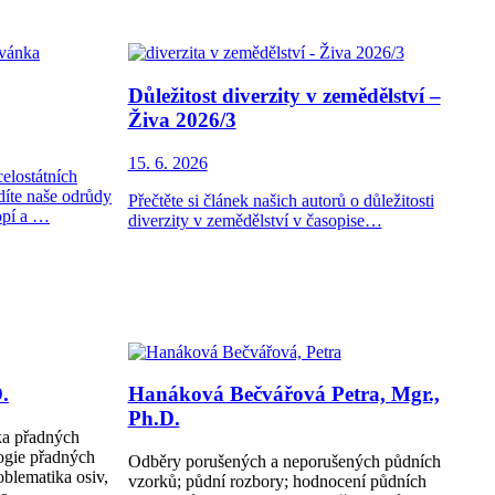
Důležitost diverzity v zemědělství –
Živa 2026/3
15. 6. 2026
elostátních
íte naše odrůdy
Přečtěte si článek našich autorů o důležitosti
opí a …
diverzity v zemědělství v časopise…
.
Hanáková Bečvářová Petra, Mgr.,
Ph.D.
ka přadných
logie přadných
Odběry porušených a neporušených půdních
oblematika osiv,
vzorků; půdní rozbory; hodnocení půdních