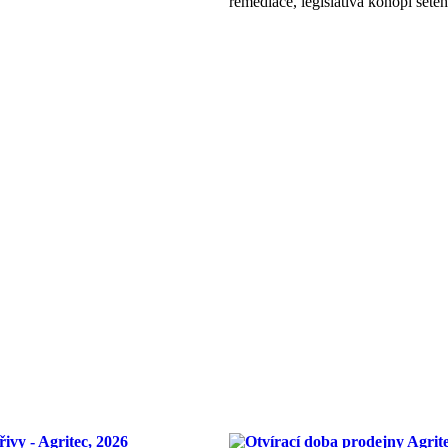
remediace, legislativa konopí setéh