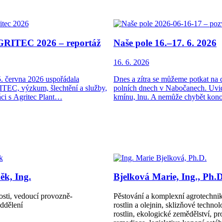
GRITEC 2026 – reportáž
Naše pole 16.–17. 6. 2026
16. 6. 2026
. června 2026 uspořádala
Dnes a zítra se můžeme potkat na c
TEC, výzkum, šlechtění a služby,
polních dnech v Nabočanech. Uvid
ráci s Agritec Plant…
kmínu, lnu. A nemůže chybět kon
k, Ing.
Bjelková Marie, Ing., Ph.D
osti, vedoucí provozně-
Pěstování a komplexní agrotechni
ddělení
rostlin a olejnin, sklizňové techno
rostlin, ekologické zemědělství, pr