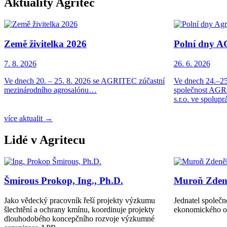
Aktuality Agritec
Země živitelka 2026
Polní dny A
7. 8. 2026
26. 6. 2026
Ve dnech 20. – 25. 8. 2026 se AGRITEC zúčastní
Ve dnech 24.–25
mezinárodního agrosalónu…
společnost AGRI
s.r.o. ve spolup
více aktualit →
Lidé v Agritecu
Šmirous Prokop, Ing., Ph.D.
Muroň Zdeně
Jako vědecký pracovník řeší projekty výzkumu
Jednatel společn
šlechtění a ochrany kmínu, koordinuje projekty
ekonomického o
dlouhodobého koncepčního rozvoje výzkumné