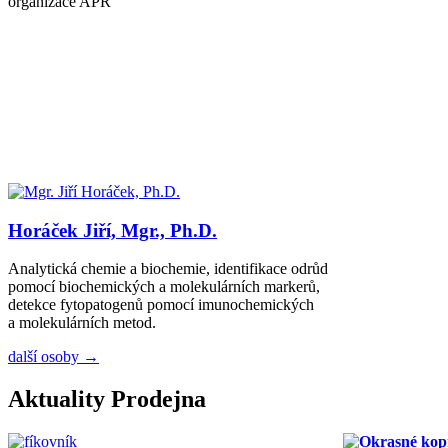
organizace APR
Horáček Jiří, Mgr., Ph.D.
Analytická chemie a biochemie, identifikace odrůd
pomocí biochemických a molekulárních markerů,
detekce fytopatogenů pomocí imunochemických
a molekulárních metod.
další osoby →
Aktuality Prodejna