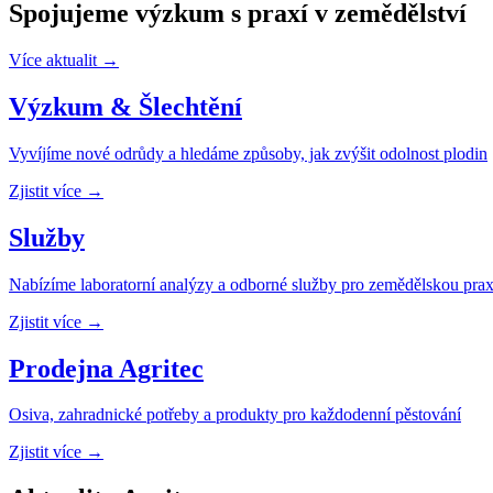
Spojujeme výzkum s praxí v zemědělství
Více aktualit →
Výzkum & Šlechtění
Vyvíjíme nové odrůdy a hledáme způsoby, jak zvýšit odolnost plodin
Zjistit více →
Služby
Nabízíme laboratorní analýzy a odborné služby pro zemědělskou prax
Zjistit více →
Prodejna Agritec
Osiva, zahradnické potřeby a produkty pro každodenní pěstování
Zjistit více →