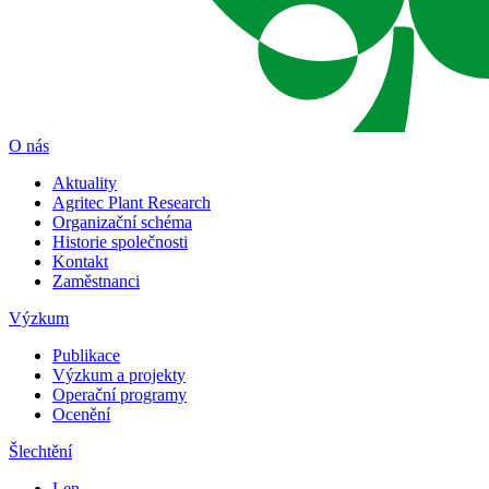
O nás
Aktuality
Agritec Plant Research
Organizační schéma
Historie společnosti
Kontakt
Zaměstnanci
Výzkum
Publikace
Výzkum a projekty
Operační programy
Ocenění
Šlechtění
Len