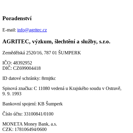
Poradenství
E-mail:
info@agritec.cz
AGRITEC, výzkum, šlechtění a služby, s.r.o.
Zemědělská 2520/16, 787 01 ŠUMPERK
IČO:
48392952
DIČ:
CZ699004418
ID datové schránky:
8rmjtkc
Spisová značka:
C 11080 vedená u Krajského soudu v Ostravě,
9. 9. 1993
Bankovní spojení:
KB Šumperk
Číslo účtu:
33100841/0100
MONETA Money Bank, a.s.
CZK:
178106494/0600