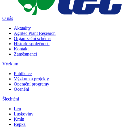
O nás
Aktuality
Agritec Plant Research
Organizační schéma
Historie společnosti
Kontakt
Zaměstnanci
Výzkum
Publikace
Výzkum a projekty
Operační programy
Ocenění
Šlechtění
Len
Luskoviny
Kmín
Řepka