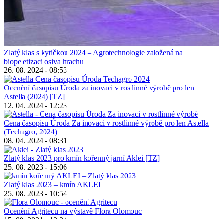
Zlatý klas s kytičkou 2024 – Agrotechnologie založená na
biopeletizaci osiva hrachu
26. 08. 2024 - 08:53
Ocenění časopisu Úroda za inovaci v rostlinné výrobě pro len
Astella (2024) [TZ]
12. 04. 2024 - 12:23
Cena časopisu Úroda Za inovaci v rostlinné výrobě pro len Astella
(Techagro, 2024)
08. 04. 2024 - 08:31
Zlatý klas 2023 pro kmín kořenný jarní Aklei [TZ]
25. 08. 2023 - 15:06
Zlatý klas 2023 – kmín AKLEI
25. 08. 2023 - 10:54
Ocenění Agritecu na výstavě Flora Olomouc