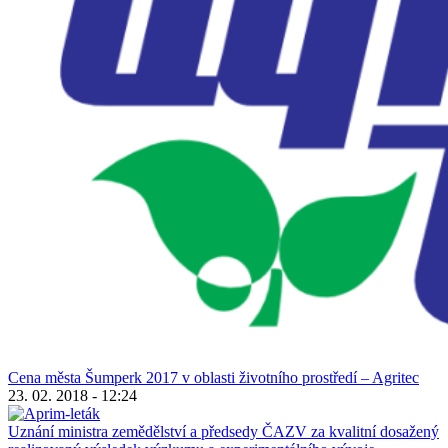
Cena města Šumperk 2017 v oblasti životního prostředí – Agritec
23. 02. 2018 - 12:24
Uznání ministra zemědělství a předsedy ČAZV za kvalitní dosažený