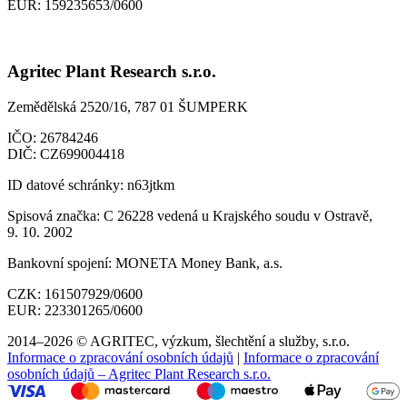
EUR:
159235653/0600
Agritec Plant Research s.r.o.
Zemědělská 2520/16, 787 01 ŠUMPERK
IČO:
26784246
DIČ:
CZ699004418
ID datové schránky:
n63jtkm
Spisová značka:
C 26228 vedená u Krajského soudu v Ostravě,
9. 10. 2002
Bankovní spojení:
MONETA Money Bank, a.s.
CZK:
161507929/0600
EUR:
223301265/0600
2014–2026 © AGRITEC, výzkum, šlechtění a služby, s.r.o.
Informace o zpracování osobních údajů
|
Informace o zpracování
osobních údajů – Agritec Plant Research s.r.o.