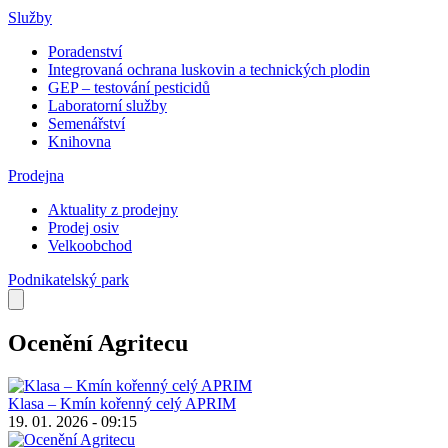
Služby
Poradenství
Integrovaná ochrana luskovin a technických plodin
GEP – testování pesticidů
Laboratorní služby
Semenářství
Knihovna
Prodejna
Aktuality z prodejny
Prodej osiv
Velkoobchod
Podnikatelský park
Ocenění Agritecu
Klasa – Kmín kořenný celý APRIM
19. 01. 2026 - 09:15