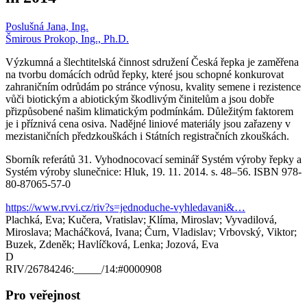
Poslušná Jana, Ing.
Šmirous Prokop, Ing., Ph.D.
Výzkumná a šlechtitelská činnost sdružení Česká řepka je zaměřena
na tvorbu domácích odrůd řepky, které jsou schopné konkurovat
zahraničním odrůdám po stránce výnosu, kvality semene i rezistence
vůči biotickým a abiotickým škodlivým činitelům a jsou dobře
přizpůsobené našim klimatickým podmínkám. Důležitým faktorem
je i příznivá cena osiva. Nadějné liniové materiály jsou zařazeny v
mezistaničních předzkouškách i Státních registračních zkouškách.
Sborník referátů 31. Vyhodnocovací seminář Systém výroby řepky a
Systém výroby slunečnice: Hluk, 19. 11. 2014. s. 48–56. ISBN 978-
80-87065-57-0
https://www.rvvi.cz/riv?s=jednoduche-vyhledavani&…
Plachká, Eva; Kučera, Vratislav; Klíma, Miroslav; Vyvadilová,
Miroslava; Macháčková, Ivana; Čurn, Vladislav; Vrbovský, Viktor;
Buzek, Zdeněk; Havlíčková, Lenka; Jozová, Eva
D
RIV/26784246:_____/14:#0000908
Pro veřejnost