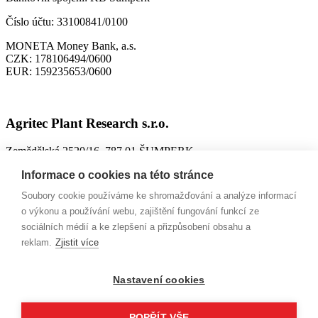
Číslo účtu:
33100841/0100
MONETA Money Bank, a.s.
CZK:
178106494/0600
EUR:
159235653/0600
Agritec Plant Research s.r.o.
Zemědělská 2520/16, 787 01 ŠUMPERK
IČO:
26784246
Informace o cookies na této stránce
DIČ:
CZ699004418
Soubory cookie používáme ke shromažďování a analýze informací
ID datové schránky:
n63jtkm
o výkonu a používání webu, zajištění fungování funkcí ze
sociálních médií a ke zlepšení a přizpůsobení obsahu a
Spisová značka:
C 26228 vedená u Krajského soudu v Ostravě,
reklam.
Zjistit více
9. 10. 2002
Bankovní spojení:
MONETA Money Bank, a.s.
Nastavení cookies
CZK:
161507929/0600
EUR:
223301265/0600
POPŘÍT VŠE