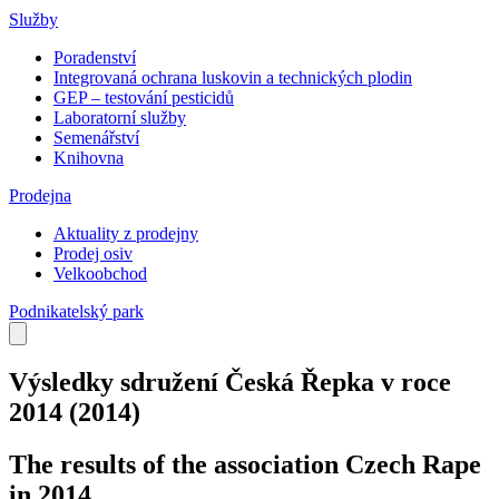
Služby
Poradenství
Integrovaná ochrana luskovin a technických plodin
GEP – testování pesticidů
Laboratorní služby
Semenářství
Knihovna
Prodejna
Aktuality z prodejny
Prodej osiv
Velkoobchod
Podnikatelský park
Výsledky sdružení Česká Řepka v roce
2014
(2014)
The results of the association Czech Rape
in 2014