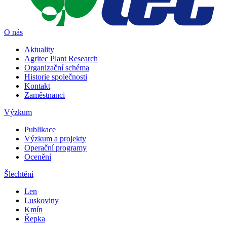
O nás
Aktuality
Agritec Plant Research
Organizační schéma
Historie společnosti
Kontakt
Zaměstnanci
Výzkum
Publikace
Výzkum a projekty
Operační programy
Ocenění
Šlechtění
Len
Luskoviny
Kmín
Řepka