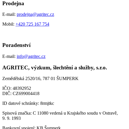
Prodejna
E-mail:
prodejna@agritec.cz
Mobil:
+420 725 167 754
Poradenství
E-mail:
info@agritec.cz
AGRITEC, výzkum, šlechtění a služby, s.r.o.
Zemědělská 2520/16, 787 01 ŠUMPERK
IČO:
48392952
DIČ:
CZ699004418
ID datové schránky:
8rmjtkc
Spisová značka:
C 11080 vedená u Krajského soudu v Ostravě,
9. 9. 1993
Bankovní spojení:
KB Šumperk