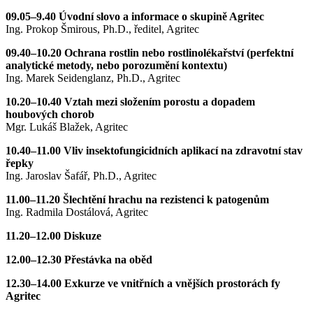
09.05–9.40 Úvodní slovo a informace o skupině Agritec
Ing. Prokop Šmirous, Ph.D., ředitel, Agritec
09.40–10.20 Ochrana rostlin nebo rostlinolékařství (perfektní
analytické metody, nebo porozumění kontextu)
Ing. Marek Seidenglanz, Ph.D., Agritec
10.20–10.40 Vztah mezi složením porostu a dopadem
houbových chorob
Mgr. Lukáš Blažek, Agritec
10.40–11.00 Vliv insektofungicidních aplikací na zdravotní stav
řepky
Ing. Jaroslav Šafář, Ph.D., Agritec
11.00–11.20 Šlechtění hrachu na rezistenci k patogenům
Ing. Radmila Dostálová, Agritec
11.20–12.00 Diskuze
12.00–12.30 Přestávka na oběd
12.30–14.00 Exkurze ve vnitřních a vnějších prostorách fy
Agritec