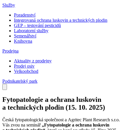
Služby
Poradenství
Integrovaná ochrana luskovin a technických plodin
GEP – testování pesticidů
Laboratorní služby
Semenářství
Knihovna
Prodejna
Aktuality z prodejny
Prodej osiv
Velkoobchod
Podnikatelský park
Fytopatologie a ochrana luskovin
a technických plodin (15. 10. 2025)
Česká fytopatologická společnost a Agritec Plant Research s.r.o.
Vás zvou na seminář
„Fytopatologie a ochrana luskovin