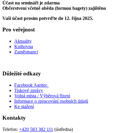
Účast na semináři je zdarma
Občerstvení včetně oběda (formou bagety) zajištěno
Vaši účast prosím potvrďte do 12. října 2025.
Pro veřejnost
Aktuality
Knihovna
Zaměstnanci
Důležité odkazy
Facebook Agritec
Tiskové zprávy
Volná místa / Výběrová řízení
Informace o zpracování osobních údajů
Ke stažení
Kontakty
Telefon:
+420 583 382 111
(ústředna)