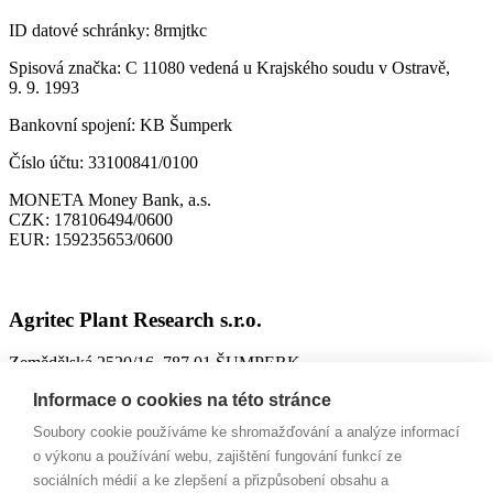
ID datové schránky:
8rmjtkc
Spisová značka:
C 11080 vedená u Krajského soudu v Ostravě,
9. 9. 1993
Bankovní spojení:
KB Šumperk
Číslo účtu:
33100841/0100
MONETA Money Bank, a.s.
CZK:
178106494/0600
EUR:
159235653/0600
Agritec Plant Research s.r.o.
Zemědělská 2520/16, 787 01 ŠUMPERK
IČO:
26784246
Informace o cookies na této stránce
DIČ:
CZ699004418
Soubory cookie používáme ke shromažďování a analýze informací
ID datové schránky:
n63jtkm
o výkonu a používání webu, zajištění fungování funkcí ze
sociálních médií a ke zlepšení a přizpůsobení obsahu a