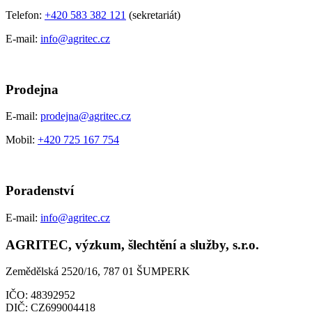
Telefon:
+420 583 382 121
(sekretariát)
E-mail:
info@agritec.cz
Prodejna
E-mail:
prodejna@agritec.cz
Mobil:
+420 725 167 754
Poradenství
E-mail:
info@agritec.cz
AGRITEC, výzkum, šlechtění a služby, s.r.o.
Zemědělská 2520/16, 787 01 ŠUMPERK
IČO:
48392952
DIČ:
CZ699004418