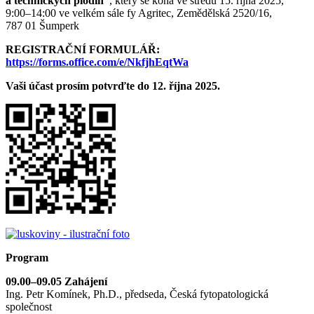
a technických plodin“
, který se koná ve středu 15. října 2025,
9:00–14:00 ve velkém sále fy Agritec, Zemědělská 2520/16,
787 01 Šumperk
REGISTRAČNÍ FORMULÁŘ:
https://forms.office.com/e/NkfjhEqtWa
Vaši účast prosím potvrďte do 12. října 2025.
Program
09.00–09.05 Zahájení
Ing. Petr Komínek, Ph.D., předseda, Česká fytopatologická
společnost