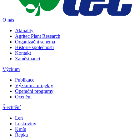
O nás
Aktuality
Agritec Plant Research
Organizační schéma
Historie společnosti
Kontakt
Zaměstnanci
Výzkum
Publikace
Výzkum a projekty
Operační programy
Ocenění
Šlechtění
Len
Luskoviny
Kmín
Řepka