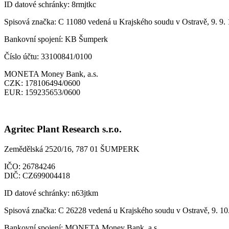
ID datové schránky:
8rmjtkc
Spisová značka:
C 11080 vedená u Krajského soudu v Ostravě, 9. 9.
Bankovní spojení:
KB Šumperk
Číslo účtu:
33100841/0100
MONETA Money Bank, a.s.
CZK:
178106494/0600
EUR:
159235653/0600
Agritec Plant Research s.r.o.
Zemědělská 2520/16, 787 01 ŠUMPERK
IČO:
26784246
DIČ:
CZ699004418
ID datové schránky:
n63jtkm
Spisová značka:
C 26228 vedená u Krajského soudu v Ostravě, 9. 10
Bankovní spojení:
MONETA Money Bank, a.s.