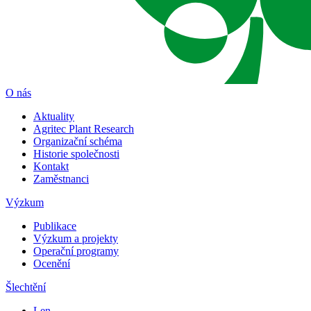
O nás
Aktuality
Agritec Plant Research
Organizační schéma
Historie společnosti
Kontakt
Zaměstnanci
Výzkum
Publikace
Výzkum a projekty
Operační programy
Ocenění
Šlechtění
Len