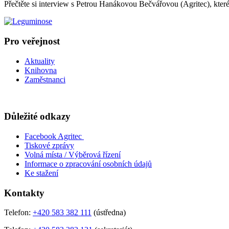
Přečtěte si interview s Petrou Hanákovou Bečvářovou (Agritec), k
Pro veřejnost
Aktuality
Knihovna
Zaměstnanci
Důležité odkazy
Facebook Agritec
Tiskové zprávy
Volná místa / Výběrová řízení
Informace o zpracování osobních údajů
Ke stažení
Kontakty
Telefon:
+420 583 382 111
(ústředna)