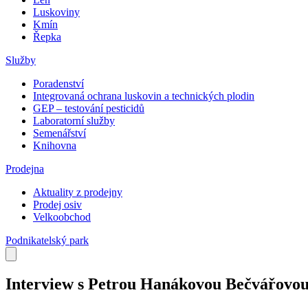
Luskoviny
Kmín
Řepka
Služby
Poradenství
Integrovaná ochrana luskovin a technických plodin
GEP – testování pesticidů
Laboratorní služby
Semenářství
Knihovna
Prodejna
Aktuality z prodejny
Prodej osiv
Velkoobchod
Podnikatelský park
Interview s Petrou Hanákovou Bečvářovo