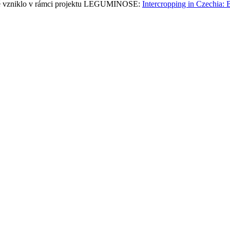
teré vzniklo v rámci projektu LEGUMINOSE:
Intercropping in Czechia: B