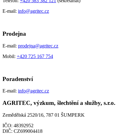
Telefon:
+420 583 382 121
(sekretariát)
E-mail:
info@agritec.cz
Prodejna
E-mail:
prodejna@agritec.cz
Mobil:
+420 725 167 754
Poradenství
E-mail:
info@agritec.cz
AGRITEC, výzkum, šlechtění a služby, s.r.o.
Zemědělská 2520/16, 787 01 ŠUMPERK
IČO:
48392952
DIČ:
CZ699004418