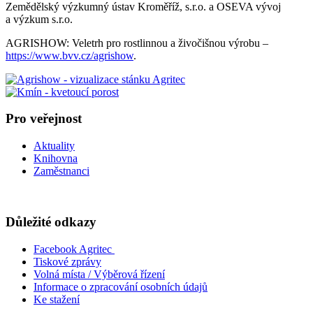
Zemědělský výzkumný ústav Kroměříž, s.r.o. a OSEVA vývoj
a výzkum s.r.o.
AGRISHOW: Veletrh pro rostlinnou a živočišnou výrobu –
https://www.bvv.cz/agrishow
.
Pro veřejnost
Aktuality
Knihovna
Zaměstnanci
Důležité odkazy
Facebook Agritec
Tiskové zprávy
Volná místa / Výběrová řízení
Informace o zpracování osobních údajů
Ke stažení