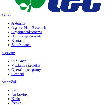
O nás
Aktuality
Agritec Plant Research
Organizační schéma
Historie společnosti
Kontakt
Zaměstnanci
Výzkum
Publikace
Výzkum a projekty
Operační programy
Ocenění
Šlechtění
Len
Luskoviny
Kmín
Řepka