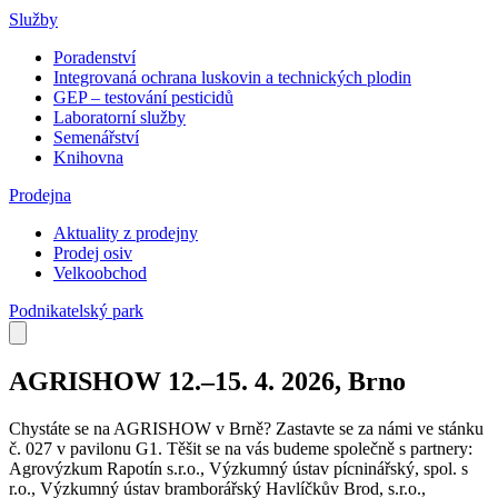
Služby
Poradenství
Integrovaná ochrana luskovin a technických plodin
GEP – testování pesticidů
Laboratorní služby
Semenářství
Knihovna
Prodejna
Aktuality z prodejny
Prodej osiv
Velkoobchod
Podnikatelský park
AGRISHOW 12.–15. 4. 2026, Brno
Chystáte se na AGRISHOW v Brně? Zastavte se za námi ve stánku
č. 027 v pavilonu G1. Těšit se na vás budeme společně s partnery:
Agrovýzkum Rapotín s.r.o., Výzkumný ústav pícninářský, spol. s
r.o., Výzkumný ústav bramborářský Havlíčkův Brod, s.r.o.,