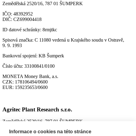
Zemědělská 2520/16, 787 01 ŠUMPERK
IČO:
48392952
DIČ:
CZ699004418
ID datové schránky:
8rmjtkc
Spisová značka:
C 11080 vedená u Krajského soudu v Ostravě,
9. 9. 1993
Bankovní spojení:
KB Šumperk
Číslo účtu:
33100841/0100
MONETA Money Bank, a.s.
CZK:
178106494/0600
EUR:
159235653/0600
Agritec Plant Research s.r.o.
Zemědělská 2520/16, 787 01 ŠUMPERK
IČO:
26784246
Informace o cookies na této stránce