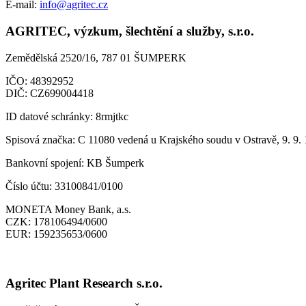
E-mail:
info@agritec.cz
AGRITEC, výzkum, šlechtění a služby, s.r.o.
Zemědělská 2520/16, 787 01 ŠUMPERK
IČO:
48392952
DIČ:
CZ699004418
ID datové schránky:
8rmjtkc
Spisová značka:
C 11080 vedená u Krajského soudu v Ostravě, 9. 9.
Bankovní spojení:
KB Šumperk
Číslo účtu:
33100841/0100
MONETA Money Bank, a.s.
CZK:
178106494/0600
EUR:
159235653/0600
Agritec Plant Research s.r.o.