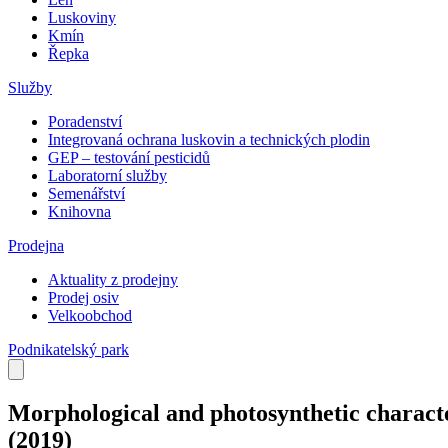
Luskoviny
Kmín
Řepka
Služby
Poradenství
Integrovaná ochrana luskovin a technických plodin
GEP – testování pesticidů
Laboratorní služby
Semenářství
Knihovna
Prodejna
Aktuality z prodejny
Prodej osiv
Velkoobchod
Podnikatelský park
Morphological and photosynthetic character
(2019)