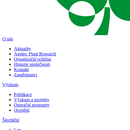
O nás
Aktuality
Agritec Plant Research
Organizační schéma
Historie společnosti
Kontakt
Zaměstnanci
Výzkum
Publikace
Výzkum a projekty
Operační programy
Ocenění
Šlechtění
Len