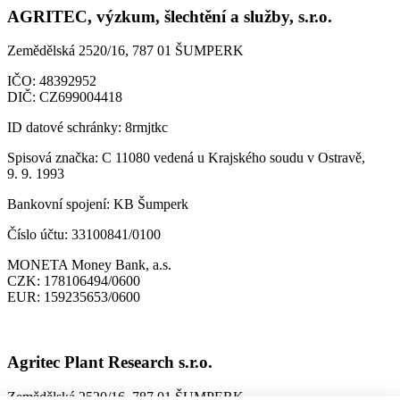
AGRITEC, výzkum, šlechtění a služby, s.r.o.
Zemědělská 2520/16, 787 01 ŠUMPERK
IČO:
48392952
DIČ:
CZ699004418
ID datové schránky:
8rmjtkc
Spisová značka:
C 11080 vedená u Krajského soudu v Ostravě,
9. 9. 1993
Bankovní spojení:
KB Šumperk
Číslo účtu:
33100841/0100
MONETA Money Bank, a.s.
CZK:
178106494/0600
EUR:
159235653/0600
Agritec Plant Research s.r.o.
Zemědělská 2520/16, 787 01 ŠUMPERK