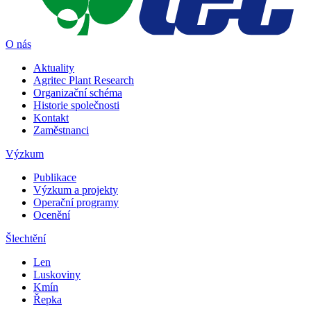
O nás
Aktuality
Agritec Plant Research
Organizační schéma
Historie společnosti
Kontakt
Zaměstnanci
Výzkum
Publikace
Výzkum a projekty
Operační programy
Ocenění
Šlechtění
Len
Luskoviny
Kmín
Řepka