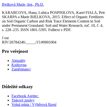
Bjelková Marie, Ing., Ph.D.
KARABCOVA, Hana, Lubica POSPISILOVA, Karel FIALA, Petr
SKARPA a Marie BJELKOVA, 2015. Effect of Organic Fertilizers
on Soil Organic Carbon and Risk Trace Elements Content in Soil
under Permanent Grassland. Soil and Water Research. roč. 10, č. 4,
s. 228–235. ISSN 1801-5395. Fulltext v PDF.
J ost
RIV/26784246:_____/15:#0001004
Pro veřejnost
Aktuality
Knihovna
Zaměstnanci
Důležité odkazy
Facebook Agritec
Tiskové zprávy
Volná místa / Výběrová řízení