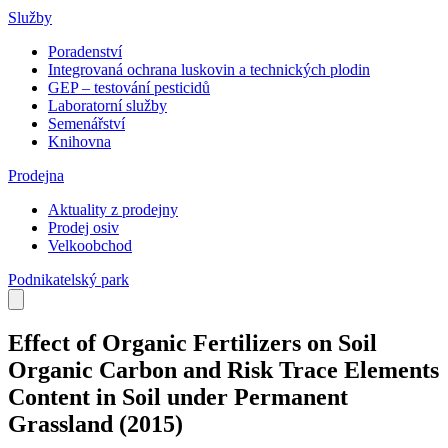
Služby
Poradenství
Integrovaná ochrana luskovin a technických plodin
GEP – testování pesticidů
Laboratorní služby
Semenářství
Knihovna
Prodejna
Aktuality z prodejny
Prodej osiv
Velkoobchod
Podnikatelský park
Effect of Organic Fertilizers on Soil
Organic Carbon and Risk Trace Elements
Content in Soil under Permanent
Grassland
(2015)