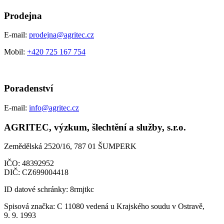
Prodejna
E-mail:
prodejna@agritec.cz
Mobil:
+420 725 167 754
Poradenství
E-mail:
info@agritec.cz
AGRITEC, výzkum, šlechtění a služby, s.r.o.
Zemědělská 2520/16, 787 01 ŠUMPERK
IČO:
48392952
DIČ:
CZ699004418
ID datové schránky:
8rmjtkc
Spisová značka:
C 11080 vedená u Krajského soudu v Ostravě,
9. 9. 1993