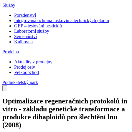
Služby
Poradenství
Integrovaná ochrana luskovin a technických plodin
GEP – testování pesticidů
Laboratorní služby
Semenářství
Knihovna
Prodejna
Aktuality z prodejny
Prodej osiv
Velkoobchod
Podnikatelský park
Optimalizace regeneračních protokolů in
vitro - základu genetické transformace a
produkce dihaploidů pro šlechtění lnu
(2008)