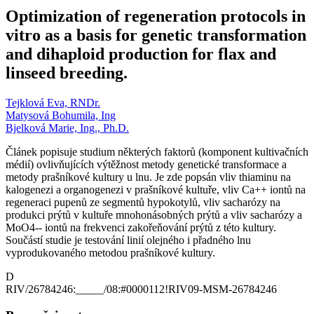
Optimization of regeneration protocols in
vitro as a basis for genetic transformation
and dihaploid production for flax and
linseed breeding.
Tejklová Eva, RNDr.
Matysová Bohumila, Ing
Bjelková Marie, Ing., Ph.D.
Článek popisuje studium některých faktorů (komponent kultivačních
médií) ovlivňujících výtěžnost metody genetické transformace a
metody prašníkové kultury u lnu. Je zde popsán vliv thiaminu na
kalogenezi a organogenezi v prašníkové kultuře, vliv Ca++ iontů na
regeneraci pupenů ze segmentů hypokotylů, vliv sacharózy na
produkci prýtů v kultuře mnohonásobných prýtů a vliv sacharózy a
MoO4-- iontů na frekvenci zakořeňování prýtů z této kultury.
Součástí studie je testování linií olejného i přadného lnu
vyprodukovaného metodou prašníkové kultury.
D
RIV/26784246:_____/08:#0000112!RIV09-MSM-26784246