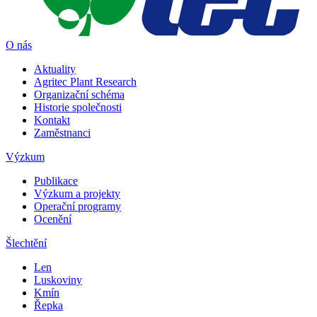
O nás
Aktuality
Agritec Plant Research
Organizační schéma
Historie společnosti
Kontakt
Zaměstnanci
Výzkum
Publikace
Výzkum a projekty
Operační programy
Ocenění
Šlechtění
Len
Luskoviny
Kmín
Řepka