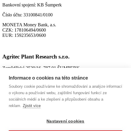
Bankovní spojení:
KB Šumperk
Číslo účtu:
33100841/0100
MONETA Money Bank, a.s.
CZK:
178106494/0600
EUR:
159235653/0600
Agritec Plant Research s.r.o.
Zemědělská 2520/16, 787 01 ŠUMPERK
IČO:
26784246
Informace o cookies na této stránce
DIČ:
CZ699004418
Soubory cookie používáme ke shromažďování a analýze informací
ID datové schránky:
n63jtkm
o výkonu a používání webu, zajištění fungování funkcí ze
sociálních médií a ke zlepšení a přizpůsobení obsahu a
Spisová značka:
C 26228 vedená u Krajského soudu v Ostravě,
reklam.
Zjistit více
9. 10. 2002
Bankovní spojení:
MONETA Money Bank, a.s.
Nastavení cookies
CZK:
161507929/0600