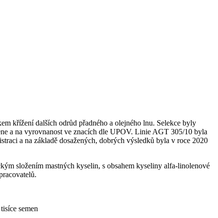
em křížení dalších odrůd přadného a olejného lnu. Selekce byly
mene a na vyrovnanost ve znacích dle UPOV. Linie AGT 305/10 byla
gistraci a na základě dosažených, dobrých výsledků byla v roce 2020
ickým složením mastných kyselin, s obsahem kyseliny alfa-linolenové
pracovatelů.
tisíce semen