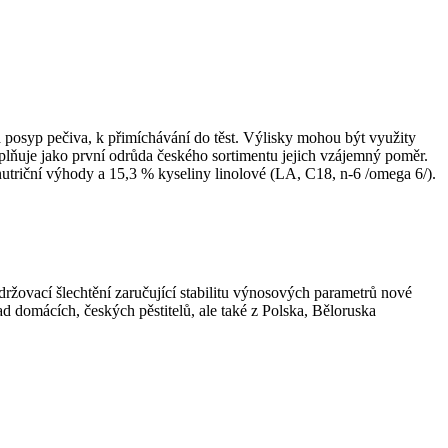
posyp pečiva, k přimíchávání do těst. Výlisky mohou být využity
lňuje jako první odrůda českého sortimentu jejich vzájemný poměr.
utriční výhody a 15,3 % kyseliny linolové (LA, C18, n-6 /omega 6/).
ržovací šlechtění zaručující stabilitu výnosových parametrů nové
d domácích, českých pěstitelů, ale také z Polska, Běloruska