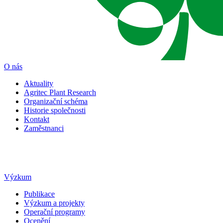
O nás
Aktuality
Agritec Plant Research
Organizační schéma
Historie společnosti
Kontakt
Zaměstnanci
Výzkum
Publikace
Výzkum a projekty
Operační programy
Ocenění