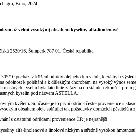
echagro, Brno, 2024.
sokým až velmi vysokým) obsahem kyseliny alfa-linolenové
ědělská 2520/16, Šumperk 787 01, Česká republika
/10 pochází z křížení odrůdy olejného lnu s linií, která byla výsledk
, na odolnost k poléhání a k důležitým chorobám, na vysoký výnos se
ah mastných kyselin byla tato linie zařazena do státních zkoušek pro re
 mastných kyselin pod názvem ASTELLA.
covitým květem. Současně je to první odrůda české provenience s klas
ysokým obsahem oleje splňující tak požadavky domácích pěstitelů a z
nání s ostatními odrůdami provenience ČR je nejranější
liny alfa-linolenové a linolové nízkým a středně vysokou hmotností 