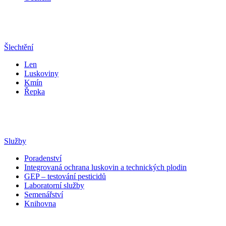
Šlechtění
Len
Luskoviny
Kmín
Řepka
Služby
Poradenství
Integrovaná ochrana luskovin a technických plodin
GEP – testování pesticidů
Laboratorní služby
Semenářství
Knihovna