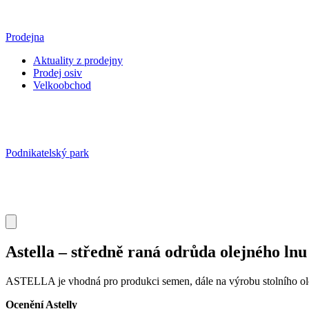
Prodejna
Aktuality z prodejny
Prodej osiv
Velkoobchod
Podnikatelský park
Astella – středně raná odrůda olejného lnu
ASTELLA je vhodná pro produkci semen, dále na výrobu stolního oleje
Ocenění Astelly