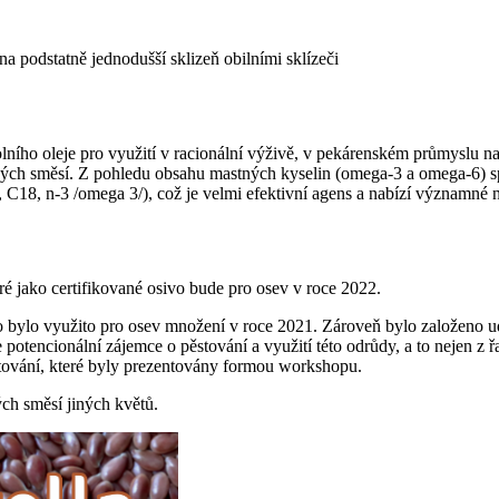
na podstatně jednodušší sklizeň obilními sklízeči
ho oleje pro využití v racionální výživě, v pekárenském průmyslu na 
ých směsí. Z pohledu obsahu mastných kyselin (omega-3 a omega-6) sp
C18, n-3 /omega 3/), což je velmi efektivní agens a nabízí významné n
ré jako certifikované osivo bude pro osev v roce 2022.
 bylo využito pro osev množení v roce 2021. Zároveň bylo založeno ud
otencionální zájemce o pěstování a využití této odrůdy, a to nejen z řa
stování, které byly prezentovány formou workshopu.
ých směsí jiných květů.