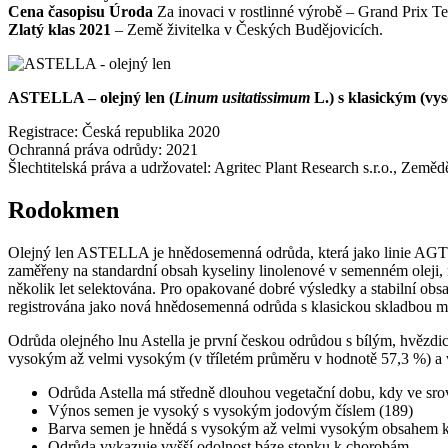
Cena časopisu Úroda
Za inovaci v rostlinné výrobě – Grand Prix T
Zlatý klas 2021
– Země živitelka v Českých Budějovicích.
ASTELLA – olejný len (
Linum usitatissimum
L.) s klasickým (vy
Registrace: Česká republika 2020
Ochranná práva odrůdy: 2021
Šlechtitelská práva a udržovatel: Agritec Plant Research s.r.o., Zem
Rodokmen
Olejný len ASTELLA je hnědosemenná odrůda, která jako linie AGT 305
zaměřeny na standardní obsah kyseliny linolenové v semenném oleji
několik let selektována. Pro opakované dobré výsledky a stabilní obs
registrována jako nová hnědosemenná odrůda s klasickou skladbou
Odrůda olejného lnu Astella je první českou odrůdou s bílým, hvězdi
vysokým až velmi vysokým (v tříletém průměru v hodnotě 57,3 %) a v
Odrůda Astella má středně dlouhou vegetační dobu, kdy ve srov
Výnos semen je vysoký s vysokým jodovým číslem (189)
Barva semen je hnědá s vysokým až velmi vysokým obsahem kyse
Odrůda vykazuje vyšší odolnost báze stonku k chorobám