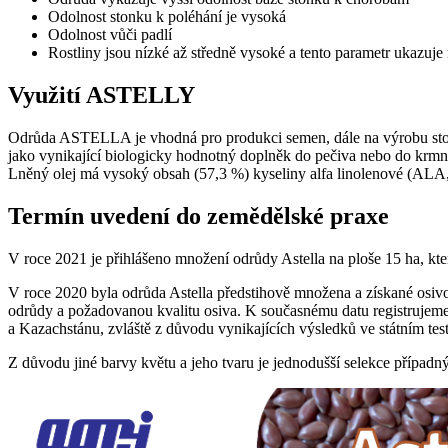
Odolnost stonku k poléhání je vysoká
Odolnost vůči padlí
Rostliny jsou nízké až středně vysoké a tento parametr ukazuje 
Využití ASTELLY
Odrůda ASTELLA je vhodná pro produkci semen, dále na výrobu stolní
jako vynikající biologicky hodnotný doplněk do pečiva nebo do krmn
Lněný olej má vysoký obsah (57,3 %) kyseliny alfa linolenové (ALA, 
Termín uvedení do zemědělské praxe
V roce 2021 je přihlášeno množení odrůdy Astella na ploše 15 ha, kte
V roce 2020 byla odrůda Astella předstihově množena a získané osivo
odrůdy a požadovanou kvalitu osiva. K současnému datu registrujeme p
a Kazachstánu, zvláště z důvodu vynikajících výsledků ve státním te
Z důvodu jiné barvy květu a jeho tvaru je jednodušší selekce případn