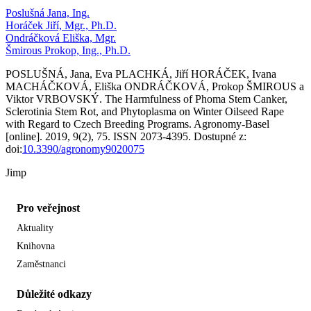
Poslušná Jana, Ing.
Horáček Jiří, Mgr., Ph.D.
Ondráčková Eliška, Mgr.
Šmirous Prokop, Ing., Ph.D.
POSLUŠNÁ, Jana, Eva PLACHKÁ, Jiří HORÁČEK, Ivana
MACHÁČKOVÁ, Eliška ONDRÁČKOVÁ, Prokop ŠMIROUS a
Viktor VRBOVSKÝ. The Harmfulness of Phoma Stem Canker,
Sclerotinia Stem Rot, and Phytoplasma on Winter Oilseed Rape
with Regard to Czech Breeding Programs. Agronomy-Basel
[online]. 2019, 9(2), 75. ISSN 2073-4395. Dostupné z:
doi:
10.3390/agronomy9020075
Jimp
Pro veřejnost
Aktuality
Knihovna
Zaměstnanci
Důležité odkazy