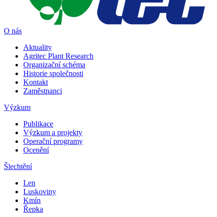
O nás
Aktuality
Agritec Plant Research
Organizační schéma
Historie společnosti
Kontakt
Zaměstnanci
Výzkum
Publikace
Výzkum a projekty
Operační programy
Ocenění
Šlechtění
Len
Luskoviny
Kmín
Řepka