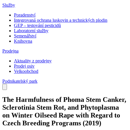
Služby
Poradenství
Integrovaná ochrana luskovin a technických plodin
GEP – testování pesticidů
Laboratorní služby
Semenářství
Knihovna
Prodejna
Aktuality z prodejny
Prodej osiv
Velkoobchod
Podnikatelský park
The Harmfulness of Phoma Stem Canker,
Sclerotinia Stem Rot, and Phytoplasma
on Winter Oilseed Rape with Regard to
Czech Breeding Programs
(2019)