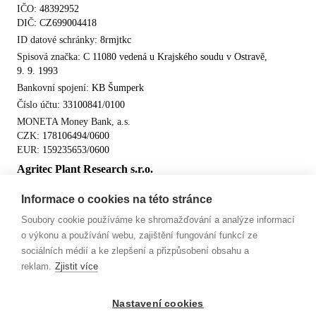
IČO:
48392952
DIČ:
CZ699004418
ID datové schránky:
8rmjtkc
Spisová značka:
C 11080 vedená u Krajského soudu v Ostravě,
9. 9. 1993
Bankovní spojení:
KB Šumperk
Číslo účtu:
33100841/0100
MONETA Money Bank, a.s.
CZK:
178106494/0600
EUR:
159235653/0600
Agritec Plant Research s.r.o.
Zemědělská 2520/16, 787 01 ŠUMPERK
Informace o cookies na této stránce
IČO:
26784246
DIČ:
CZ699004418
Soubory cookie používáme ke shromažďování a analýze informací
o výkonu a používání webu, zajištění fungování funkcí ze
ID datové schránky:
n63jtkm
sociálních médií a ke zlepšení a přizpůsobení obsahu a
Spisová značka:
C 26228 vedená u Krajského soudu v Ostravě,
reklam.
Zjistit více
9. 10. 2002
Bankovní spojení:
MONETA Money Bank, a.s.
CZK:
161507929/0600
Nastavení cookies
EUR:
223301265/0600