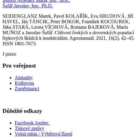
Muñoz Arbeláez María, Ing., MSc.
Šafář Jaroslav, Ing., Ph.D.
SEIDENGLANZ Marek, Pavel KOLAŘÍK, Eva HRUDOVÁ, Jiří
HAVEL, Ján TÁNCIK, Peter BOKOR, František KOCOUREK,
Jitka STARÁ, Leona VÍCHOVÁ, Romana BAJEROVÁ, María
MUÑOZ a Jaroslav Šafář. Citlivost českých a slovenských populací
řepkových škůdců k insekticidům. Agromanuál. 2021, 16(2), 42–45.
ISSN 1801-7673.
J praxe
Pro veřejnost
Aktuality
Knihovna
Zaměstnanci
Důležité odkazy
Facebook Agritec
Tiskové zprávy
Volná místa / Výběrová řízení