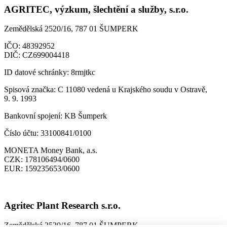
AGRITEC, výzkum, šlechtění a služby, s.r.o.
Zemědělská 2520/16, 787 01 ŠUMPERK
IČO:
48392952
DIČ:
CZ699004418
ID datové schránky:
8rmjtkc
Spisová značka:
C 11080 vedená u Krajského soudu v Ostravě,
9. 9. 1993
Bankovní spojení:
KB Šumperk
Číslo účtu:
33100841/0100
MONETA Money Bank, a.s.
CZK:
178106494/0600
EUR:
159235653/0600
Agritec Plant Research s.r.o.
Zemědělská 2520/16, 787 01 ŠUMPERK