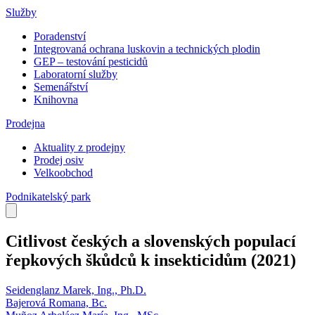
Služby
Poradenství
Integrovaná ochrana luskovin a technických plodin
GEP – testování pesticidů
Laboratorní služby
Semenářství
Knihovna
Prodejna
Aktuality z prodejny
Prodej osiv
Velkoobchod
Podnikatelský park
Citlivost českých a slovenských populací
řepkových škůdců k insekticidům
(2021)
Seidenglanz Marek, Ing., Ph.D.
Bajerová Romana, Bc.