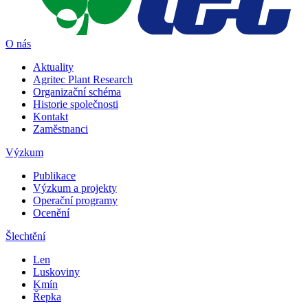
O nás
Aktuality
Agritec Plant Research
Organizační schéma
Historie společnosti
Kontakt
Zaměstnanci
Výzkum
Publikace
Výzkum a projekty
Operační programy
Ocenění
Šlechtění
Len
Luskoviny
Kmín
Řepka