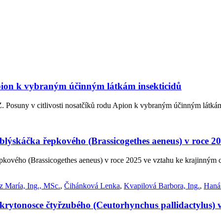
Apion k vybraným účinným látkám insekticidů
v citlivosti nosatčíků rodu Apion k vybraným účinným látkám in
 blýskáčka řepkového (Brassicogethes aeneus) v roce 2
řepkového (Brassicogethes aeneus) v roce 2025 ve vztahu ke krajinným
 María, Ing., MSc.
,
Čihánková Lenka
,
Kvapilová Barbora, Ing.
,
Hanák
 krytonosce čtyřzubého (Ceutorhynchus pallidactylus) 