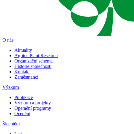
O nás
Aktuality
Agritec Plant Research
Organizační schéma
Historie společnosti
Kontakt
Zaměstnanci
Výzkum
Publikace
Výzkum a projekty
Operační programy
Ocenění
Šlechtění
Len