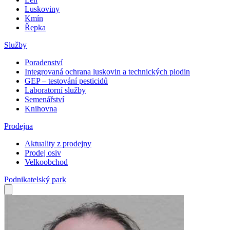
Luskoviny
Kmín
Řepka
Služby
Poradenství
Integrovaná ochrana luskovin a technických plodin
GEP – testování pesticidů
Laboratorní služby
Semenářství
Knihovna
Prodejna
Aktuality z prodejny
Prodej osiv
Velkoobchod
Podnikatelský park