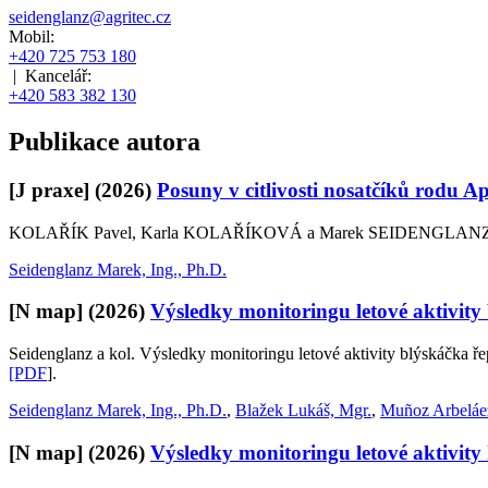
seidenglanz@agritec.cz
Mobil:
+420 725 753 180
|
Kancelář:
+420 583 382 130
Publikace autora
[J praxe]
(2026)
Posuny v citlivosti nosatčíků rodu 
KOLAŘÍK Pavel, Karla KOLAŘÍKOVÁ a Marek SEIDENGLANZ. Posuny 
Seidenglanz Marek, Ing., Ph.D.
[N map]
(2026)
Výsledky monitoringu letové aktivity
Seidenglanz a kol. Výsledky monitoringu letové aktivity blýskáčka 
[PDF
].
Seidenglanz Marek, Ing., Ph.D.
,
Blažek Lukáš, Mgr.
,
Muñoz Arbeláez
[N map]
(2026)
Výsledky monitoringu letové aktivity