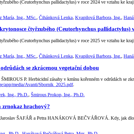
čtyřzubého (Ceutorhynchus pallidactylus) v roce 2024 ve vztahu ke kr
 María, Ing., MSc.
,
Čihánková Lenka
,
Kvapilová Barbora, Ing.
,
Hanák
 krytonosce čtyřzubého (Ceutorhynchus pallidactylus) 
čtyřzubého (Ceutorhynchus pallidactylus) v roce 2025 ve vztahu ke kr
 María, Ing., MSc.
,
Čihánková Lenka
,
Kvapilová Barbora, Ing.
,
Hanák
 odrůdách se zkrácenou vegetační dobou
 P. Herbicidní zásahy v kmínu kořenném v odrůdách se zkráceno
age/app/media/Avanti/Sbornik_2025.pdf
.
ek, Ing., Ph.D.
,
Šmirous Prokop, Ing., Ph.D.
a zrnokaz hrachový?
lav ŠAFÁŘ a Petra HANÁKOVÁ BEČVÁŘOVÁ. Kdy, jak dlouho a ka
Ing., Ph.D.
,
Hanáková Bečvářová Petra, Mgr., Ph.D.