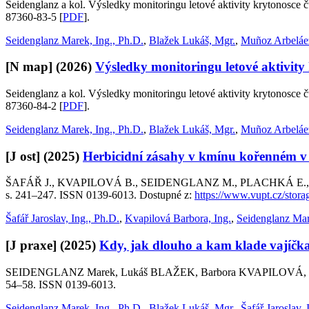
Seidenglanz a kol. Výsledky monitoringu letové aktivity krytonosce 
87360-83-5 [
PDF
].
Seidenglanz Marek, Ing., Ph.D.
,
Blažek Lukáš, Mgr.
,
Muñoz Arbeláez
[N map]
(2026)
Výsledky monitoringu letové aktivity
Seidenglanz a kol. Výsledky monitoringu letové aktivity krytonosce 
87360-84-2 [
PDF
].
Seidenglanz Marek, Ing., Ph.D.
,
Blažek Lukáš, Mgr.
,
Muñoz Arbeláez
[J ost]
(2025)
Herbicidní zásahy v kmínu kořenném v
ŠAFÁŘ J., KVAPILOVÁ B., SEIDENGLANZ M., PLACHKÁ E., ŠMIROUS
s. 241–247. ISSN 0139-6013. Dostupné z:
https://www.vupt.cz/stor
Šafář Jaroslav, Ing., Ph.D.
,
Kvapilová Barbora, Ing.
,
Seidenglanz Mar
[J praxe]
(2025)
Kdy, jak dlouho a kam klade vajíčk
SEIDENGLANZ Marek, Lukáš BLAŽEK, Barbora KVAPILOVÁ, Jaros
54–58. ISSN 0139-6013.
Seidenglanz Marek, Ing., Ph.D.
,
Blažek Lukáš, Mgr.
,
Šafář Jaroslav, 