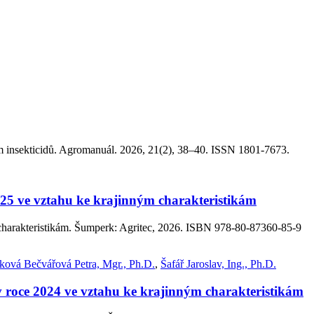
sekticidů. Agromanuál. 2026, 21(2), 38–40. ISSN 1801-7673.
025 ve vztahu ke krajinným charakteristikám
 charakteristikám. Šumperk: Agritec, 2026. ISBN 978-80-87360-85-9
ová Bečvářová Petra, Mgr., Ph.D.
,
Šafář Jaroslav, Ing., Ph.D.
v roce 2024 ve vztahu ke krajinným charakteristikám