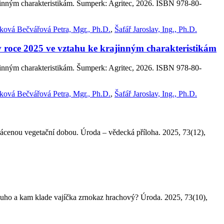
ajinným charakteristikám. Šumperk: Agritec, 2026. ISBN 978-80-
ová Bečvářová Petra, Mgr., Ph.D.
,
Šafář Jaroslav, Ing., Ph.D.
v roce 2025 ve vztahu ke krajinným charakteristikám
ajinným charakteristikám. Šumperk: Agritec, 2026. ISBN 978-80-
ová Bečvářová Petra, Mgr., Ph.D.
,
Šafář Jaroslav, Ing., Ph.D.
u vegetační dobou. Úroda – vědecká příloha. 2025, 73(12),
m klade vajíčka zrnokaz hrachový? Úroda. 2025, 73(10),