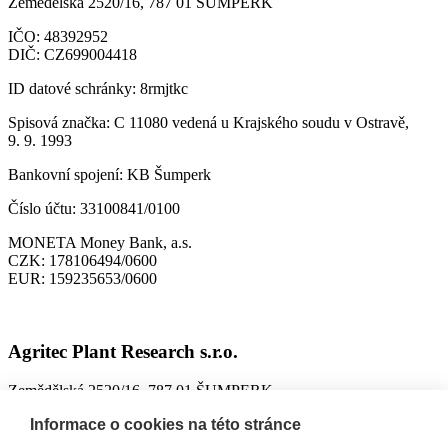
Zemědělská 2520/16, 787 01 ŠUMPERK
IČO:
48392952
DIČ:
CZ699004418
ID datové schránky:
8rmjtkc
Spisová značka:
C 11080 vedená u Krajského soudu v Ostravě,
9. 9. 1993
Bankovní spojení:
KB Šumperk
Číslo účtu:
33100841/0100
MONETA Money Bank, a.s.
CZK:
178106494/0600
EUR:
159235653/0600
Agritec Plant Research s.r.o.
Zemědělská 2520/16, 787 01 ŠUMPERK
IČO:
26784246
Informace o cookies na této stránce
DIČ:
CZ699004418