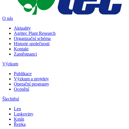
O nás
Aktuality
Agritec Plant Research
Organizační schéma
Historie společnosti
Kontakt
Zaměstnanci
Výzkum
Publikace
Výzkum a projekty
Operační programy
Ocenění
Šlechtění
Len
Luskoviny
Kmín
Řepka