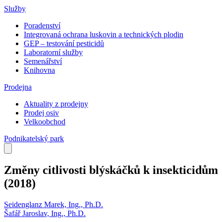
Služby
Poradenství
Integrovaná ochrana luskovin a technických plodin
GEP – testování pesticidů
Laboratorní služby
Semenářství
Knihovna
Prodejna
Aktuality z prodejny
Prodej osiv
Velkoobchod
Podnikatelský park
Změny citlivosti blýskáčků k insekticidům
(2018)
Seidenglanz Marek, Ing., Ph.D.
Šafář Jaroslav, Ing., Ph.D.