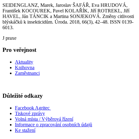
SEIDENGLANZ, Marek, Jaroslav ŠAFÁŘ, Eva HRUDOVÁ,
František KOCOUREK, Pavel KOLAŘÍK, Jiří ROTREKL, Jiří
HAVEL, Ján TÁNCIK a Martina SONJEKOVÁ. Změny citlivosti
blýskáčků k insekticidům. Úroda. 2018, 66(3), 42–48. ISSN 0139-
6013.
J praxe
Pro veřejnost
Aktuality
Knihovna
Zaměstnanci
Důležité odkazy
Facebook Agritec
Tiskové zprávy
Volná místa / Výběrová řízení
Informace o zpracování osobních údajů
Ke stažení