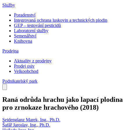
Služby
Poradenství
Integrovaná ochrana luskovin a technických plodin
GEP – testování pesticidů
Laboratorní služby
Semenářství
Knihovna
Prodejna
Aktuality z prodejny
Prodej osiv
Velkoobchod
Podnikatelský park
Raná odrůda hrachu jako lapací plodina
pro zrnokaze hrachového
(2018)
Seidenglanz Marek, Ing., Ph.D.
Šafář Jaroslav, Ing., Ph.D.