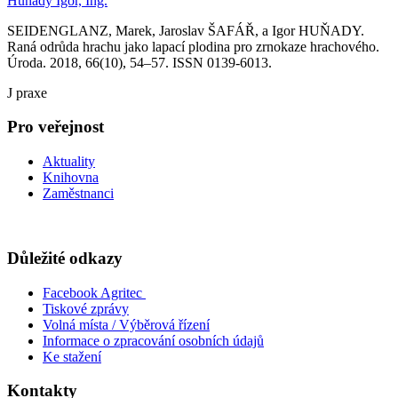
Huňady Igor, Ing.
SEIDENGLANZ, Marek, Jaroslav ŠAFÁŘ, a Igor HUŇADY.
Raná odrůda hrachu jako lapací plodina pro zrnokaze hrachového.
Úroda. 2018, 66(10), 54–57. ISSN 0139-6013.
J praxe
Pro veřejnost
Aktuality
Knihovna
Zaměstnanci
Důležité odkazy
Facebook Agritec
Tiskové zprávy
Volná místa / Výběrová řízení
Informace o zpracování osobních údajů
Ke stažení
Kontakty