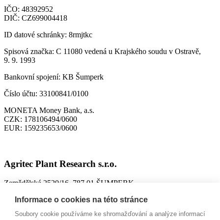
IČO:
48392952
DIČ:
CZ699004418
ID datové schránky:
8rmjtkc
Spisová značka:
C 11080 vedená u Krajského soudu v Ostravě,
9. 9. 1993
Bankovní spojení:
KB Šumperk
Číslo účtu:
33100841/0100
MONETA Money Bank, a.s.
CZK:
178106494/0600
EUR:
159235653/0600
Agritec Plant Research s.r.o.
Zemědělská 2520/16, 787 01 ŠUMPERK
IČO:
26784246
Informace o cookies na této stránce
DIČ:
CZ699004418
Soubory cookie používáme ke shromažďování a analýze informací