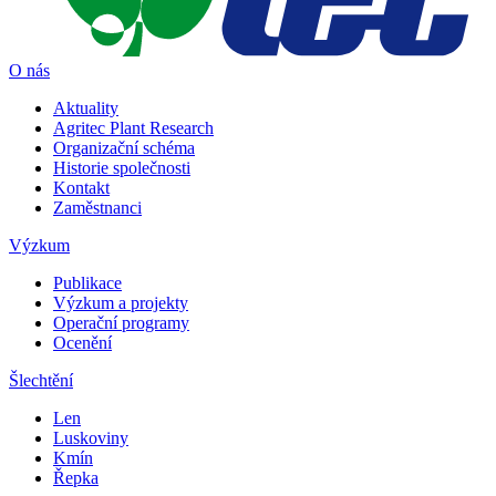
O nás
Aktuality
Agritec Plant Research
Organizační schéma
Historie společnosti
Kontakt
Zaměstnanci
Výzkum
Publikace
Výzkum a projekty
Operační programy
Ocenění
Šlechtění
Len
Luskoviny
Kmín
Řepka