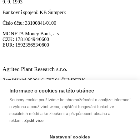
9. 9. 1993
Bankovní spojení:
KB Šumperk
Číslo účtu:
33100841/0100
MONETA Money Bank, a.s.
CZK:
178106494/0600
EUR:
159235653/0600
Agritec Plant Research s.r.o.
Zemědělská 2520/16, 787 01 ŠUMPERK
IČO:
26784246
Informace o cookies na této stránce
DIČ:
CZ699004418
Soubory cookie používáme ke shromažďování a analýze informací
ID datové schránky:
n63jtkm
o výkonu a používání webu, zajištění fungování funkcí ze
sociálních médií a ke zlepšení a přizpůsobení obsahu a
Spisová značka:
C 26228 vedená u Krajského soudu v Ostravě,
reklam.
Zjistit více
9. 10. 2002
Bankovní spojení:
MONETA Money Bank, a.s.
Nastavení cookies