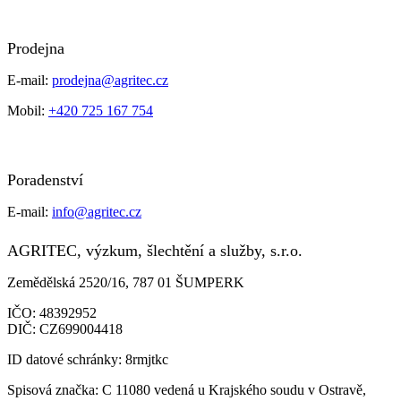
Prodejna
E-mail:
prodejna@agritec.cz
Mobil:
+420 725 167 754
Poradenství
E-mail:
info@agritec.cz
AGRITEC, výzkum, šlechtění a služby, s.r.o.
Zemědělská 2520/16, 787 01 ŠUMPERK
IČO:
48392952
DIČ:
CZ699004418
ID datové schránky:
8rmjtkc
Spisová značka:
C 11080 vedená u Krajského soudu v Ostravě,