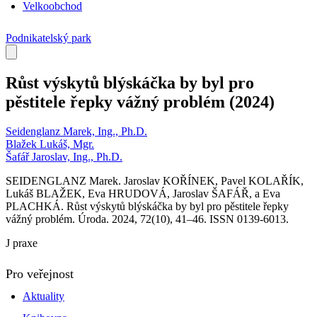
Velkoobchod
Podnikatelský park
Růst výskytů blýskáčka by byl pro
pěstitele řepky vážný problém
(2024)
Seidenglanz Marek, Ing., Ph.D.
Blažek Lukáš, Mgr.
Šafář Jaroslav, Ing., Ph.D.
SEIDENGLANZ Marek. Jaroslav KOŘÍNEK, Pavel KOLAŘÍK,
Lukáš BLAŽEK, Eva HRUDOVÁ, Jaroslav ŠAFÁŘ, a Eva
PLACHKÁ. Růst výskytů blýskáčka by byl pro pěstitele řepky
vážný problém. Úroda. 2024, 72(10), 41–46. ISSN 0139-6013.
J praxe
Pro veřejnost
Aktuality