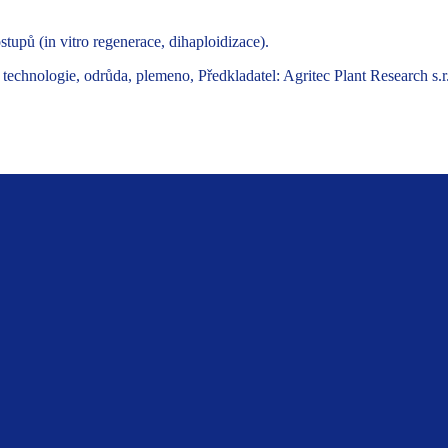
upů (in vitro regenerace, dihaploidizace).
hnologie, odrůda, plemeno, Předkladatel: Agritec Plant Research s.r.