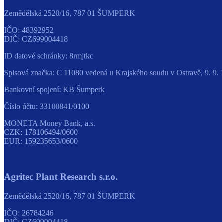
Zemědělská 2520/16, 787 01 ŠUMPERK
IČO:
48392952
DIČ:
CZ699004418
ID datové schránky:
8rmjtkc
Spisová značka:
C 11080 vedená u Krajského soudu v Ostravě, 9. 9.
Bankovní spojení:
KB Šumperk
Číslo účtu:
33100841/0100
MONETA Money Bank, a.s.
CZK:
178106494/0600
EUR:
159235653/0600
Agritec Plant Research s.r.o.
Zemědělská 2520/16, 787 01 ŠUMPERK
IČO:
26784246
DIČ:
CZ699004418