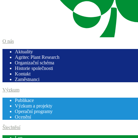
O nás
Aktuality
Agritec Plant Research
Organizační schéma
Historie společnosti
Kontakt
Zaměstnanci
Výzkum
Publikace
Výzkum a projekty
Operační programy
Ocenění
Šlechtění
Len