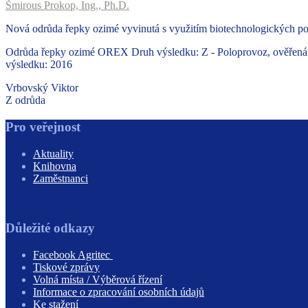
Šmirous Prokop, Ing., Ph.D.
Nová odrůda řepky ozimé vyvinutá s využitím biotechnologických post
Odrůda řepky ozimé OREX Druh výsledku: Z - Poloprovoz, ověřená tec
výsledku: 2016
Vrbovský Viktor
Z odrůda
Pro veřejnost
Aktuality
Knihovna
Zaměstnanci
Důležité odkazy
Facebook Agritec
Tiskové zprávy
Volná místa / Výběrová řízení
Informace o zpracování osobních údajů
Ke stažení