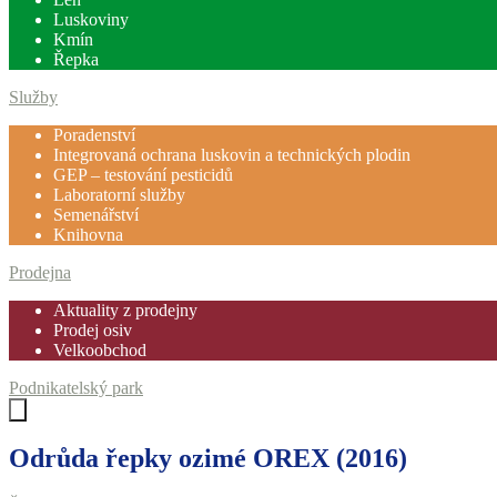
Luskoviny
Kmín
Řepka
Služby
Poradenství
Integrovaná ochrana luskovin a technických plodin
GEP – testování pesticidů
Laboratorní služby
Semenářství
Knihovna
Prodejna
Aktuality z prodejny
Prodej osiv
Velkoobchod
Podnikatelský park
Odrůda řepky ozimé OREX
(2016)