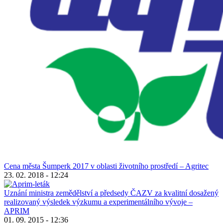
Cena města Šumperk 2017 v oblasti životního prostředí – Agritec
23. 02. 2018 - 12:24
Uznání ministra zemědělství a předsedy ČAZV za kvalitní dosažený
realizovaný výsledek výzkumu a experimentálního vývoje –
APRIM
01. 09. 2015 - 12:36