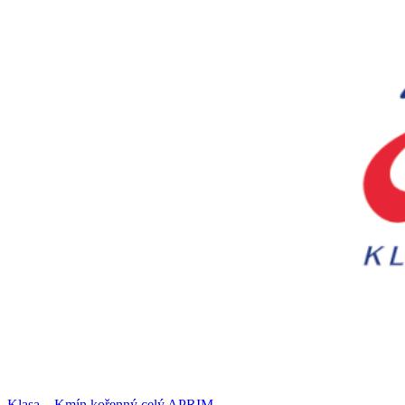
Klasa – Kmín kořenný celý APRIM