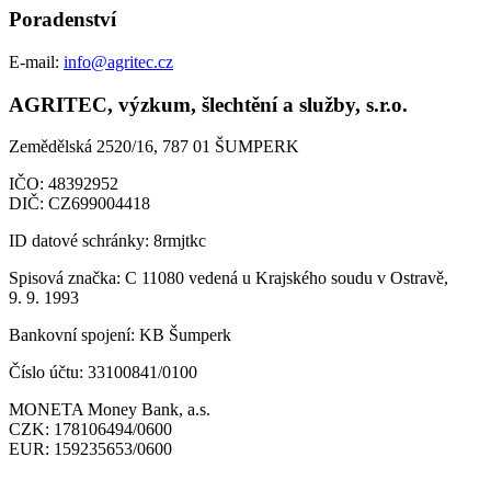
Poradenství
E-mail:
info@agritec.cz
AGRITEC, výzkum, šlechtění a služby, s.r.o.
Zemědělská 2520/16, 787 01 ŠUMPERK
IČO:
48392952
DIČ:
CZ699004418
ID datové schránky:
8rmjtkc
Spisová značka:
C 11080 vedená u Krajského soudu v Ostravě,
9. 9. 1993
Bankovní spojení:
KB Šumperk
Číslo účtu:
33100841/0100
MONETA Money Bank, a.s.
CZK:
178106494/0600
EUR:
159235653/0600