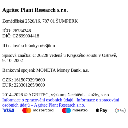
Agritec Plant Research s.r.o.
Zemědělská 2520/16, 787 01 ŠUMPERK
IČO:
26784246
DIČ:
CZ699004418
ID datové schránky:
n63jtkm
Spisová značka:
C 26228 vedená u Krajského soudu v Ostravě,
9. 10. 2002
Bankovní spojení:
MONETA Money Bank, a.s.
CZK:
161507929/0600
EUR:
223301265/0600
2014–2026 © AGRITEC, výzkum, šlechtění a služby, s.r.o.
Informace o zpracování osobních údajů
|
Informace o zpracování
osobních údajů – Agritec Plant Research s.r.o.