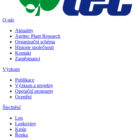
O nás
Aktuality
Agritec Plant Research
Organizační schéma
Historie společnosti
Kontakt
Zaměstnanci
Výzkum
Publikace
Výzkum a projekty
Operační programy
Ocenění
Šlechtění
Len
Luskoviny
Kmín
Řepka