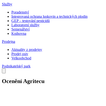
Služby
Poradenství
Integrovaná ochrana luskovin a technických plodin
GEP – testování pesticidů
Laboratorní služby
Semenářství
Knihovna
Prodejna
Aktuality z prodejny
Prodej osiv
Velkoobchod
Podnikatelský park
Ocenění Agritecu