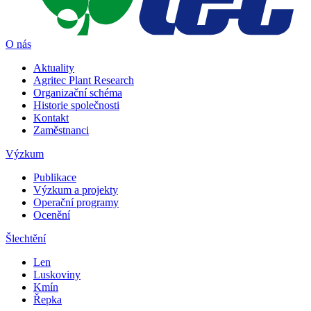
O nás
Aktuality
Agritec Plant Research
Organizační schéma
Historie společnosti
Kontakt
Zaměstnanci
Výzkum
Publikace
Výzkum a projekty
Operační programy
Ocenění
Šlechtění
Len
Luskoviny
Kmín
Řepka