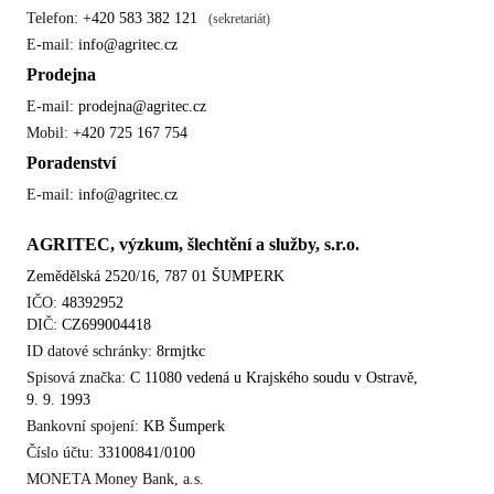
Telefon:
+420 583 382 121
(sekretariát)
E-mail:
info@agritec.cz
Prodejna
E-mail:
prodejna@agritec.cz
Mobil:
+420 725 167 754
Poradenství
E-mail:
info@agritec.cz
AGRITEC, výzkum, šlechtění a služby, s.r.o.
Zemědělská 2520/16, 787 01 ŠUMPERK
IČO:
48392952
DIČ:
CZ699004418
ID datové schránky:
8rmjtkc
Spisová značka:
C 11080 vedená u Krajského soudu v Ostravě,
9. 9. 1993
Bankovní spojení:
KB Šumperk
Číslo účtu:
33100841/0100
MONETA Money Bank, a.s.