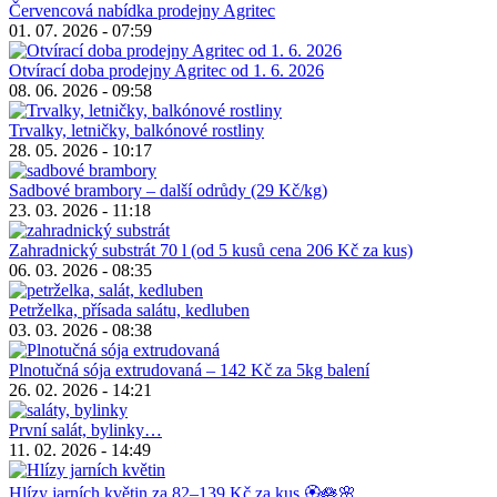
Červencová nabídka prodejny Agritec
01. 07. 2026 - 07:59
Otvírací doba prodejny Agritec od 1. 6. 2026
08. 06. 2026 - 09:58
Trvalky, letničky, balkónové rostliny
28. 05. 2026 - 10:17
Sadbové brambory – další odrůdy (29 Kč/kg)
23. 03. 2026 - 11:18
Zahradnický substrát 70 l (od 5 kusů cena 206 Kč za kus)
06. 03. 2026 - 08:35
Petrželka, přísada salátu, kedluben
03. 03. 2026 - 08:38
Plnotučná sója extrudovaná – 142 Kč za 5kg balení
26. 02. 2026 - 14:21
První salát, bylinky…
11. 02. 2026 - 14:49
Hlízy jarních květin za 82–139 Kč za kus 🏵️🪷🌸