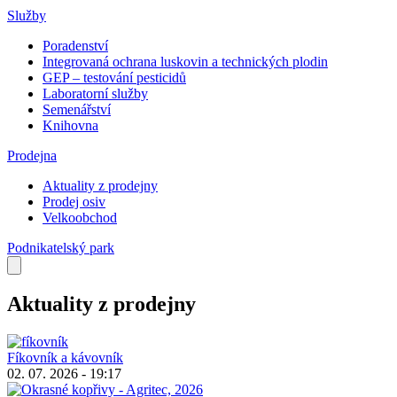
Služby
Poradenství
Integrovaná ochrana luskovin a technických plodin
GEP – testování pesticidů
Laboratorní služby
Semenářství
Knihovna
Prodejna
Aktuality z prodejny
Prodej osiv
Velkoobchod
Podnikatelský park
Aktuality z prodejny
Fíkovník a kávovník
02. 07. 2026 - 19:17