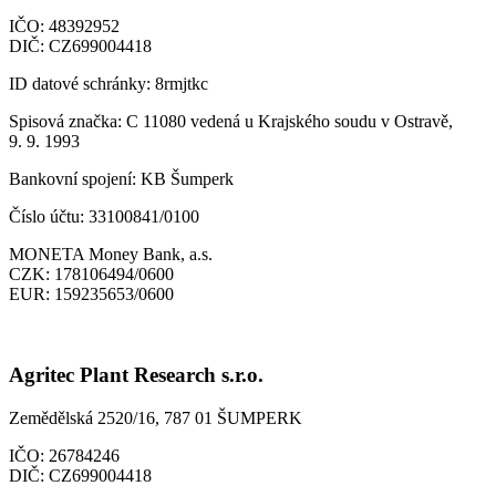
IČO:
48392952
DIČ:
CZ699004418
ID datové schránky:
8rmjtkc
Spisová značka:
C 11080 vedená u Krajského soudu v Ostravě,
9. 9. 1993
Bankovní spojení:
KB Šumperk
Číslo účtu:
33100841/0100
MONETA Money Bank, a.s.
CZK:
178106494/0600
EUR:
159235653/0600
Agritec Plant Research s.r.o.
Zemědělská 2520/16, 787 01 ŠUMPERK
IČO:
26784246
DIČ:
CZ699004418