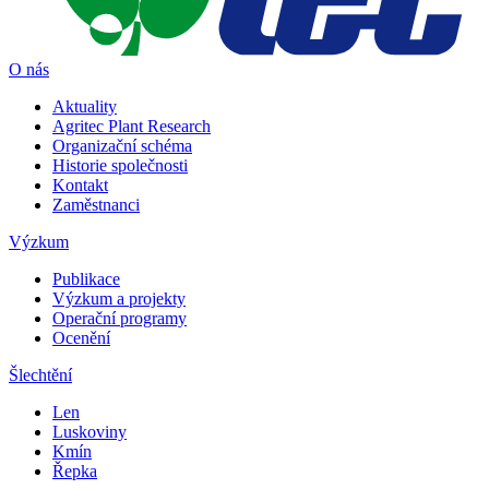
O nás
Aktuality
Agritec Plant Research
Organizační schéma
Historie společnosti
Kontakt
Zaměstnanci
Výzkum
Publikace
Výzkum a projekty
Operační programy
Ocenění
Šlechtění
Len
Luskoviny
Kmín
Řepka