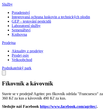
Služby
Poradenství
Integrovaná ochrana luskovin a technických plodin
GEP – testování pesticidů
Laboratorní služby
Semenářství
Knihovna
Prodejna
Aktuality z prodejny
Prodej osiv
Velkoobchod
Podnikatelský park
Fíkovník a kávovník
Stavte se v prodejně Agritec pro fíkovník odrůda "Francuesco" za
360 Kč za kus a kávovník 490 Kč za kus.
Sledujte náš Facebook
https://www.facebook.com/agritec/
.