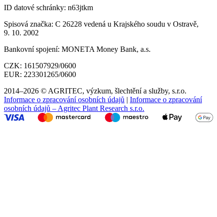
ID datové schránky:
n63jtkm
Spisová značka:
C 26228 vedená u Krajského soudu v Ostravě,
9. 10. 2002
Bankovní spojení:
MONETA Money Bank, a.s.
CZK:
161507929/0600
EUR:
223301265/0600
2014–2026 © AGRITEC, výzkum, šlechtění a služby, s.r.o.
Informace o zpracování osobních údajů
|
Informace o zpracování
osobních údajů – Agritec Plant Research s.r.o.