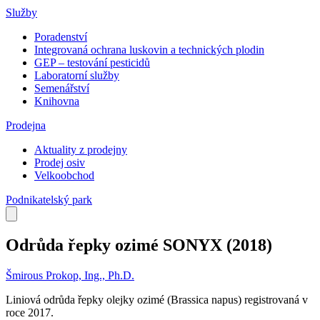
Služby
Poradenství
Integrovaná ochrana luskovin a technických plodin
GEP – testování pesticidů
Laboratorní služby
Semenářství
Knihovna
Prodejna
Aktuality z prodejny
Prodej osiv
Velkoobchod
Podnikatelský park
Odrůda řepky ozimé SONYX
(2018)
Šmirous Prokop, Ing., Ph.D.
Liniová odrůda řepky olejky ozimé (Brassica napus) registrovaná v
roce 2017.