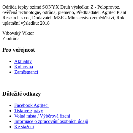
Odrůda řepky ozimé SONYX Druh výsledku: Z - Poloprovoz,
ověřená technologie, odrůda, plemeno, Předkladatel: Agritec Plant
Research s.r.o., Dodavatel: MZE - Ministerstvo zemědělství, Rok
uplatnění výsledku: 2018
Vrbovský Viktor
Z odrůda
Pro veřejnost
Aktuality
Knihovna
Zaměstnanci
Důležité odkazy
Facebook Agritec
Tiskové zprávy
Volná místa / Výběrová řízení
Informace o zpracování osobních údajů
Ke stažení