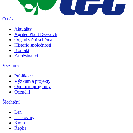
O nás
Aktuality
Agritec Plant Research
Organizační schéma
Historie společnosti
Kontakt
Zaměstnanci
Výzkum
Publikace
Výzkum a projekty
Operační programy
Ocenění
Šlechtění
Len
Luskoviny
Kmín
Řepka