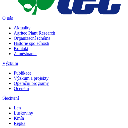
O nás
Aktuality
Agritec Plant Research
Organizační schéma
Historie společnosti
Kontakt
Zaměstnanci
Výzkum
Publikace
Výzkum a projekty
Operační programy
Ocenění
Šlechtění
Len
Luskoviny
Kmín
Řepka