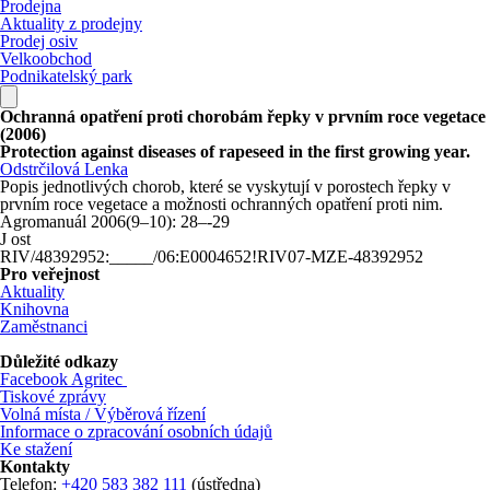
Prodejna
Aktuality z prodejny
Prodej osiv
Velkoobchod
Podnikatelský park
Ochranná opatření proti chorobám řepky v prvním roce vegetace
(2006)
Protection against diseases of rapeseed in the first growing year.
Odstrčilová Lenka
Popis jednotlivých chorob, které se vyskytují v porostech řepky v
prvním roce vegetace a možnosti ochranných opatření proti nim.
Agromanuál 2006(9–10): 28–-29
J ost
RIV/48392952:_____/06:E0004652!RIV07-MZE-48392952
Pro veřejnost
Aktuality
Knihovna
Zaměstnanci
Důležité odkazy
Facebook Agritec
Tiskové zprávy
Volná místa / Výběrová řízení
Informace o zpracování osobních údajů
Ke stažení
Kontakty
Telefon:
+420 583 382 111
(ústředna)