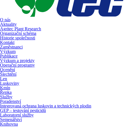
O nás
Aktuality
Agritec Plant Research
Organizační schéma
Historie společnosti
Kontakt
Zaměstnanci
Výzkum
Publikace
Výzkum a projekty
Operační programy
Ocenění
Šlechtění
Len
Luskoviny
Kmín
Řepka
Služby
Poradenství
Integrovaná ochrana luskovin a technických plodin
GEP – testování pesticidů
Laboratorní služby
Semenářství
Knihovna