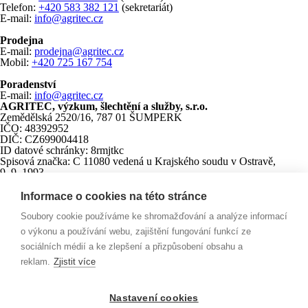
Telefon:
+420 583 382 121
(sekretariát)
E-mail:
info@agritec.cz
Prodejna
E-mail:
prodejna@agritec.cz
Mobil:
+420 725 167 754
Poradenství
E-mail:
info@agritec.cz
AGRITEC, výzkum, šlechtění a služby, s.r.o.
Zemědělská 2520/16, 787 01 ŠUMPERK
IČO:
48392952
DIČ:
CZ699004418
ID datové schránky:
8rmjtkc
Spisová značka:
C 11080 vedená u Krajského soudu v Ostravě,
9. 9. 1993
Bankovní spojení:
KB Šumperk
Číslo účtu:
33100841/0100
Informace o cookies na této stránce
MONETA Money Bank, a.s.
CZK:
178106494/0600
Soubory cookie používáme ke shromažďování a analýze informací
EUR:
159235653/0600
o výkonu a používání webu, zajištění fungování funkcí ze
sociálních médií a ke zlepšení a přizpůsobení obsahu a
Agritec Plant Research s.r.o.
Zemědělská 2520/16, 787 01 ŠUMPERK
reklam.
Zjistit více
IČO:
26784246
DIČ:
CZ699004418
ID datové schránky:
n63jtkm
Nastavení cookies
Spisová značka:
C 26228 vedená u Krajského soudu v Ostravě,