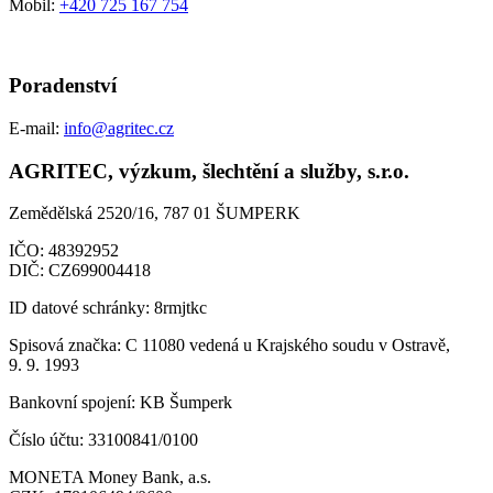
Mobil:
+420 725 167 754
Poradenství
E-mail:
info@agritec.cz
AGRITEC, výzkum, šlechtění a služby, s.r.o.
Zemědělská 2520/16, 787 01 ŠUMPERK
IČO:
48392952
DIČ:
CZ699004418
ID datové schránky:
8rmjtkc
Spisová značka:
C 11080 vedená u Krajského soudu v Ostravě,
9. 9. 1993
Bankovní spojení:
KB Šumperk
Číslo účtu:
33100841/0100
MONETA Money Bank, a.s.