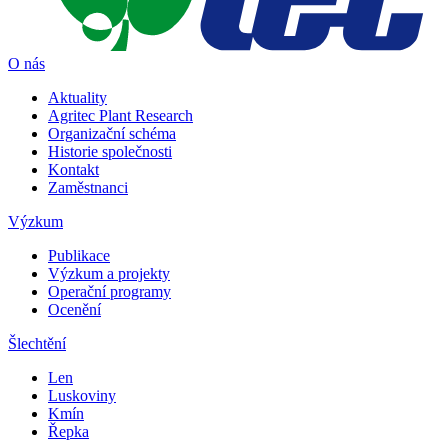
O nás
Aktuality
Agritec Plant Research
Organizační schéma
Historie společnosti
Kontakt
Zaměstnanci
Výzkum
Publikace
Výzkum a projekty
Operační programy
Ocenění
Šlechtění
Len
Luskoviny
Kmín
Řepka