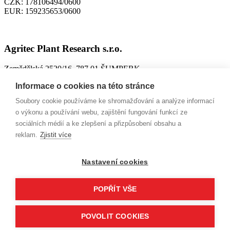
CZK:
178106494/0600
EUR:
159235653/0600
Agritec Plant Research s.r.o.
Zemědělská 2520/16, 787 01 ŠUMPERK
IČO:
26784246
Informace o cookies na této stránce
DIČ:
CZ699004418
Soubory cookie používáme ke shromažďování a analýze informací
ID datové schránky:
n63jtkm
o výkonu a používání webu, zajištění fungování funkcí ze
sociálních médií a ke zlepšení a přizpůsobení obsahu a
Spisová značka:
C 26228 vedená u Krajského soudu v Ostravě,
reklam.
Zjistit více
9. 10. 2002
Bankovní spojení:
MONETA Money Bank, a.s.
Nastavení cookies
CZK:
161507929/0600
EUR:
223301265/0600
POPŘÍT VŠE
2014–2026 © AGRITEC, výzkum, šlechtění a služby, s.r.o.
Informace o zpracování osobních údajů
|
Informace o zpracování
POVOLIT COOKIES
osobních údajů – Agritec Plant Research s.r.o.