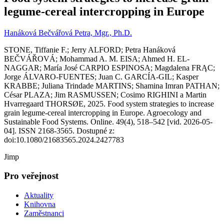
legume-cereal intercropping in Europe
Hanáková Bečvářová Petra, Mgr., Ph.D.
STONE, Tiffanie F.; Jerry ALFORD; Petra Hanáková
BEČVÁŘOVÁ; Mohammad A. M. EISA; Ahmed H. EL-
NAGGAR; María José CARPIO ESPINOSA; Magdalena FRĄC;
Jorge ÁLVARO-FUENTES; Juan C. GARCÍA-GIL; Kasper
KRABBE; Juliana Trindade MARTINS; Shamina Imran PATHAN;
César PLAZA; Jim RASMUSSEN; Cosimo RIGHINI a Martin
Hvarregaard THORSØE, 2025. Food system strategies to increase
grain legume-cereal intercropping in Europe. Agroecology and
Sustainable Food Systems. Online. 49(4), 518–542 [vid. 2026-05-
04]. ISSN 2168-3565. Dostupné z:
doi:10.1080/21683565.2024.2427783
Jimp
Pro veřejnost
Aktuality
Knihovna
Zaměstnanci