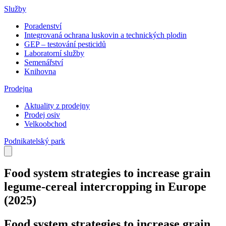
Služby
Poradenství
Integrovaná ochrana luskovin a technických plodin
GEP – testování pesticidů
Laboratorní služby
Semenářství
Knihovna
Prodejna
Aktuality z prodejny
Prodej osiv
Velkoobchod
Podnikatelský park
Food system strategies to increase grain
legume-cereal intercropping in Europe
(2025)
Food system strategies to increase grain