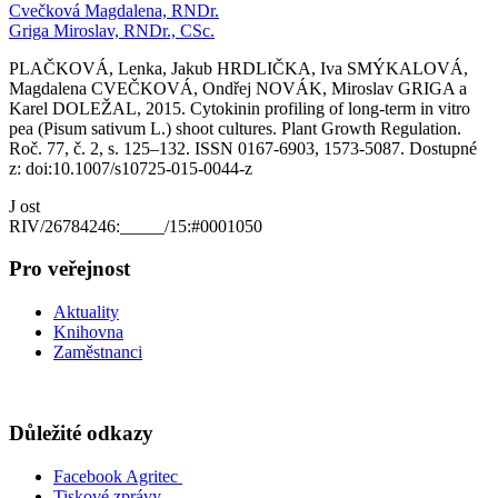
Cvečková Magdalena, RNDr.
Griga Miroslav, RNDr., CSc.
PLAČKOVÁ, Lenka, Jakub HRDLIČKA, Iva SMÝKALOVÁ,
Magdalena CVEČKOVÁ, Ondřej NOVÁK, Miroslav GRIGA a
Karel DOLEŽAL, 2015. Cytokinin profiling of long-term in vitro
pea (Pisum sativum L.) shoot cultures. Plant Growth Regulation.
Roč. 77, č. 2, s. 125–132. ISSN 0167-6903, 1573-5087. Dostupné
z: doi:10.1007/s10725-015-0044-z
J ost
RIV/26784246:_____/15:#0001050
Pro veřejnost
Aktuality
Knihovna
Zaměstnanci
Důležité odkazy
Facebook Agritec
Tiskové zprávy