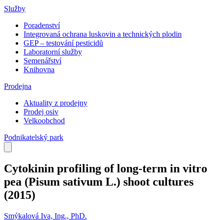
Služby
Poradenství
Integrovaná ochrana luskovin a technických plodin
GEP – testování pesticidů
Laboratorní služby
Semenářství
Knihovna
Prodejna
Aktuality z prodejny
Prodej osiv
Velkoobchod
Podnikatelský park
Cytokinin profiling of long-term in vitro
pea (Pisum sativum L.) shoot cultures
(2015)
Smýkalová Iva, Ing., PhD.