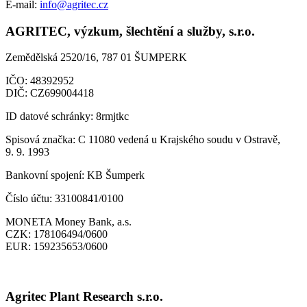
E-mail:
info@agritec.cz
AGRITEC, výzkum, šlechtění a služby, s.r.o.
Zemědělská 2520/16, 787 01 ŠUMPERK
IČO:
48392952
DIČ:
CZ699004418
ID datové schránky:
8rmjtkc
Spisová značka:
C 11080 vedená u Krajského soudu v Ostravě,
9. 9. 1993
Bankovní spojení:
KB Šumperk
Číslo účtu:
33100841/0100
MONETA Money Bank, a.s.
CZK:
178106494/0600
EUR:
159235653/0600
Agritec Plant Research s.r.o.