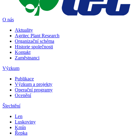
O nás
Aktuality
Agritec Plant Research
Organizační schéma
Historie společnosti
Kontakt
Zaměstnanci
Výzkum
Publikace
Výzkum a projekty
Operační programy
Ocenění
Šlechtění
Len
Luskoviny
Kmín
Řepka