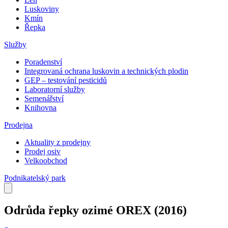
Luskoviny
Kmín
Řepka
Služby
Poradenství
Integrovaná ochrana luskovin a technických plodin
GEP – testování pesticidů
Laboratorní služby
Semenářství
Knihovna
Prodejna
Aktuality z prodejny
Prodej osiv
Velkoobchod
Podnikatelský park
Odrůda řepky ozimé OREX
(2016)