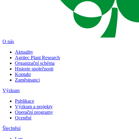
O nás
Aktuality
Agritec Plant Research
Organizační schéma
Historie společnosti
Kontakt
Zaměstnanci
Výzkum
Publikace
Výzkum a projekty
Operační programy
Ocenění
Šlechtění
Len