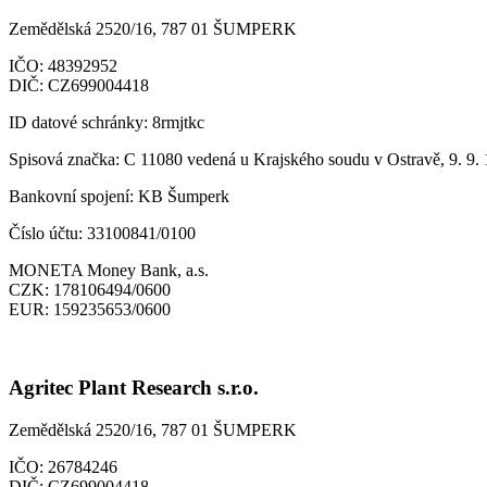
Zemědělská 2520/16, 787 01 ŠUMPERK
IČO:
48392952
DIČ:
CZ699004418
ID datové schránky:
8rmjtkc
Spisová značka:
C 11080 vedená u Krajského soudu v Ostravě, 9. 9.
Bankovní spojení:
KB Šumperk
Číslo účtu:
33100841/0100
MONETA Money Bank, a.s.
CZK:
178106494/0600
EUR:
159235653/0600
Agritec Plant Research s.r.o.
Zemědělská 2520/16, 787 01 ŠUMPERK
IČO:
26784246
DIČ:
CZ699004418