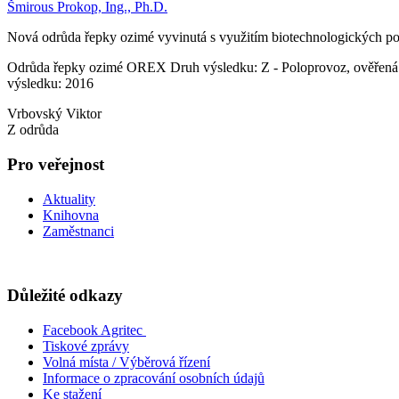
Šmirous Prokop, Ing., Ph.D.
Nová odrůda řepky ozimé vyvinutá s využitím biotechnologických post
Odrůda řepky ozimé OREX Druh výsledku: Z - Poloprovoz, ověřená tec
výsledku: 2016
Vrbovský Viktor
Z odrůda
Pro veřejnost
Aktuality
Knihovna
Zaměstnanci
Důležité odkazy
Facebook Agritec
Tiskové zprávy
Volná místa / Výběrová řízení
Informace o zpracování osobních údajů
Ke stažení