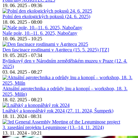
19. 06. 2025 - 09:36
Polní den ekologických pokusů (24. 6. 2025)
18. 06. 2025 - 08:00
Naše pole, 10.–11. 6. 2025, Nabočany
10. 06. 2025 - 10:25
Den fascinace rostlinami v Agritecu (15. 5. 2025) [TZ]
19. 05. 2025 - 07:34
Bylinkový den v Národním zemědělském muzeu v Praze (12. 4.
2025)
03. 04. 2025 - 08:27
Aktuální agrotechnika a odrůdy lnu a konopí – workshop, 18. 3.
2025, Milín)
18. 02. 2025 - 08:23
Lnářský a konopářský rok 2024 (27. 11. 2024, Šumperk)
18. 11. 2024 - 08:31
3. zasedání projektu Leguminose (13.–14. 11. 2024)
13. 11. 2024 - 10:21