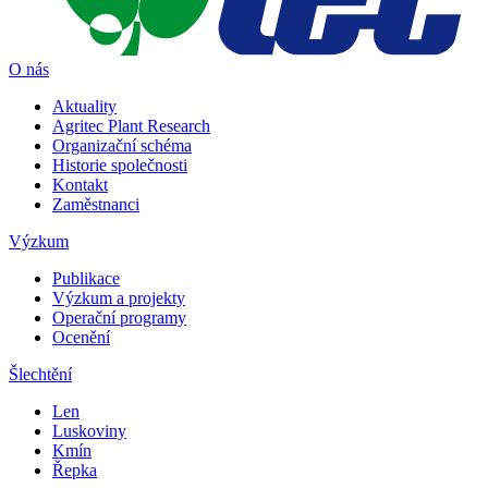
O nás
Aktuality
Agritec Plant Research
Organizační schéma
Historie společnosti
Kontakt
Zaměstnanci
Výzkum
Publikace
Výzkum a projekty
Operační programy
Ocenění
Šlechtění
Len
Luskoviny
Kmín
Řepka