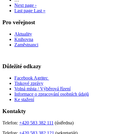
Next page
›
Last page
Last »
Pro veřejnost
Aktuality
Knihovna
Zaměstnanci
Důležité odkazy
Facebook Agritec
Tiskové zprávy
Volná místa / Výběrová řízení
Informace o zpracování osobních údajů
Ke stažení
Kontakty
Telefon:
+420 583 382 111
(ústředna)
Telefon:
+420 583 382 121
(sekretariát)