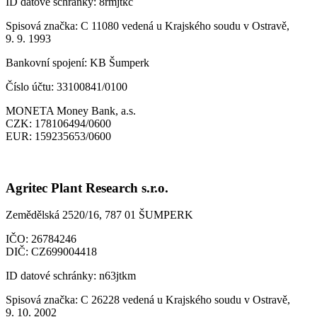
ID datové schránky:
8rmjtkc
Spisová značka:
C 11080 vedená u Krajského soudu v Ostravě,
9. 9. 1993
Bankovní spojení:
KB Šumperk
Číslo účtu:
33100841/0100
MONETA Money Bank, a.s.
CZK:
178106494/0600
EUR:
159235653/0600
Agritec Plant Research s.r.o.
Zemědělská 2520/16, 787 01 ŠUMPERK
IČO:
26784246
DIČ:
CZ699004418
ID datové schránky:
n63jtkm
Spisová značka:
C 26228 vedená u Krajského soudu v Ostravě,
9. 10. 2002