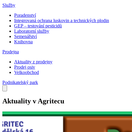
Služby
Poradenství
Integrovaná ochrana luskovin a technických plodin
GEP – testování pesticidů
Laboratorní služby
Semenářství
Knihovna
Prodejna
Aktuality z prodejny
Prodej osiv
Velkoobchod
Podnikatelský park
Aktuality v Agritecu