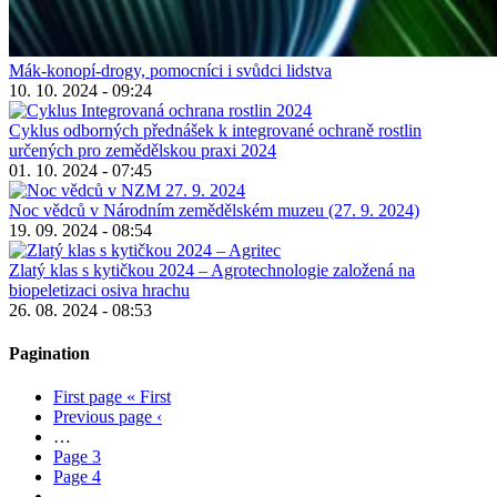
Mák-konopí-drogy, pomocníci i svůdci lidstva
10. 10. 2024 - 09:24
Cyklus odborných přednášek k integrované ochraně rostlin
určených pro zemědělskou praxi 2024
01. 10. 2024 - 07:45
Noc vědců v Národním zemědělském muzeu (27. 9. 2024)
19. 09. 2024 - 08:54
Zlatý klas s kytičkou 2024 – Agrotechnologie založená na
biopeletizaci osiva hrachu
26. 08. 2024 - 08:53
Pagination
First page
« First
Previous page
‹
…
Page
3
Page
4
…