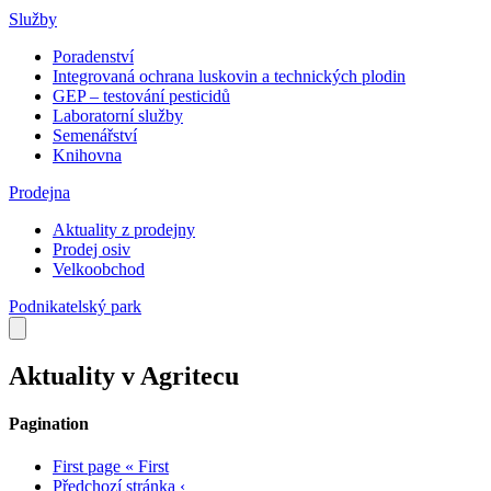
Služby
Poradenství
Integrovaná ochrana luskovin a technických plodin
GEP – testování pesticidů
Laboratorní služby
Semenářství
Knihovna
Prodejna
Aktuality z prodejny
Prodej osiv
Velkoobchod
Podnikatelský park
Aktuality v Agritecu
Pagination
First page
« First
Předchozí stránka
‹