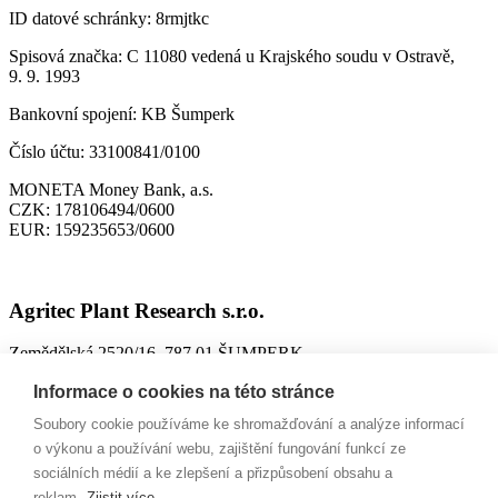
ID datové schránky:
8rmjtkc
Spisová značka:
C 11080 vedená u Krajského soudu v Ostravě,
9. 9. 1993
Bankovní spojení:
KB Šumperk
Číslo účtu:
33100841/0100
MONETA Money Bank, a.s.
CZK:
178106494/0600
EUR:
159235653/0600
Agritec Plant Research s.r.o.
Zemědělská 2520/16, 787 01 ŠUMPERK
IČO:
26784246
Informace o cookies na této stránce
DIČ:
CZ699004418
Soubory cookie používáme ke shromažďování a analýze informací
ID datové schránky:
n63jtkm
o výkonu a používání webu, zajištění fungování funkcí ze
sociálních médií a ke zlepšení a přizpůsobení obsahu a
Spisová značka:
C 26228 vedená u Krajského soudu v Ostravě,
reklam.
Zjistit více