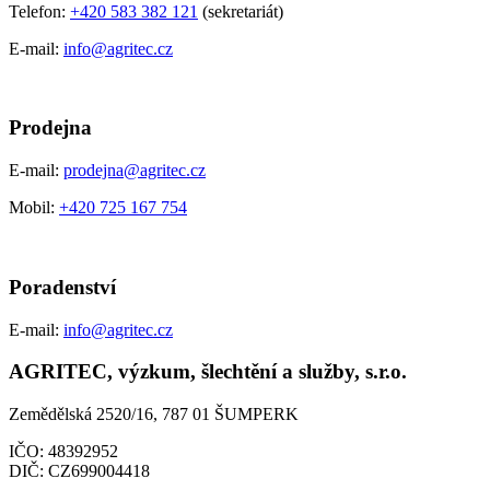
Telefon:
+420 583 382 121
(sekretariát)
E-mail:
info@agritec.cz
Prodejna
E-mail:
prodejna@agritec.cz
Mobil:
+420 725 167 754
Poradenství
E-mail:
info@agritec.cz
AGRITEC, výzkum, šlechtění a služby, s.r.o.
Zemědělská 2520/16, 787 01 ŠUMPERK
IČO:
48392952
DIČ:
CZ699004418