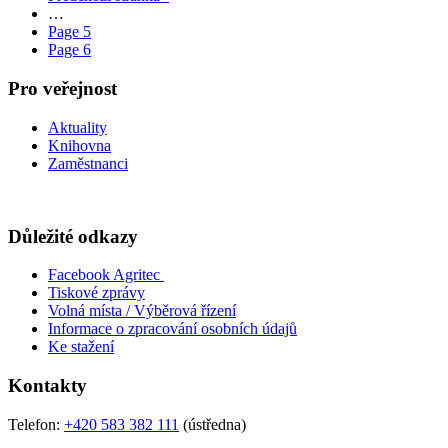
…
Page
5
Page
6
Pro veřejnost
Aktuality
Knihovna
Zaměstnanci
Důležité odkazy
Facebook Agritec
Tiskové zprávy
Volná místa / Výběrová řízení
Informace o zpracování osobních údajů
Ke stažení
Kontakty
Telefon:
+420 583 382 111
(ústředna)