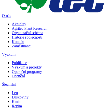
O nás
Aktuality
Agritec Plant Research
Organizační schéma
Historie společnosti
Kontakt
Zaměstnanci
Výzkum
Publikace
Výzkum a projekty
Operační programy
Ocenění
Šlechtění
Len
Luskoviny
Kmín
Řepka