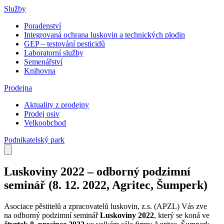
Služby
Poradenství
Integrovaná ochrana luskovin a technických plodin
GEP – testování pesticidů
Laboratorní služby
Semenářství
Knihovna
Prodejna
Aktuality z prodejny
Prodej osiv
Velkoobchod
Podnikatelský park
Luskoviny 2022 – odborný podzimní
seminář (8. 12. 2022, Agritec, Šumperk)
Asociace pěstitelů a zpracovatelů luskovin, z.s. (APZL) Vás zve
na odborný podzimní seminář
Luskoviny 2022
, který se koná ve