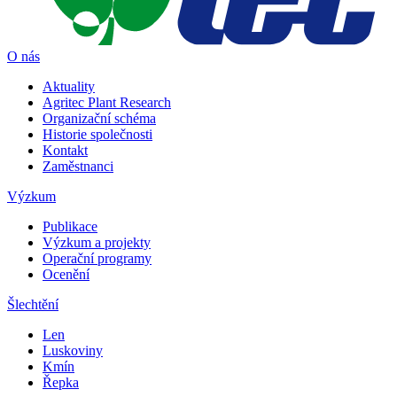
O nás
Aktuality
Agritec Plant Research
Organizační schéma
Historie společnosti
Kontakt
Zaměstnanci
Výzkum
Publikace
Výzkum a projekty
Operační programy
Ocenění
Šlechtění
Len
Luskoviny
Kmín
Řepka