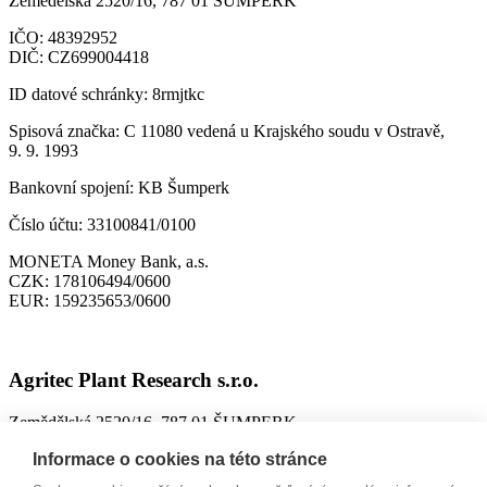
Zemědělská 2520/16, 787 01 ŠUMPERK
IČO:
48392952
DIČ:
CZ699004418
ID datové schránky:
8rmjtkc
Spisová značka:
C 11080 vedená u Krajského soudu v Ostravě,
9. 9. 1993
Bankovní spojení:
KB Šumperk
Číslo účtu:
33100841/0100
MONETA Money Bank, a.s.
CZK:
178106494/0600
EUR:
159235653/0600
Agritec Plant Research s.r.o.
Zemědělská 2520/16, 787 01 ŠUMPERK
IČO:
26784246
Informace o cookies na této stránce
DIČ:
CZ699004418