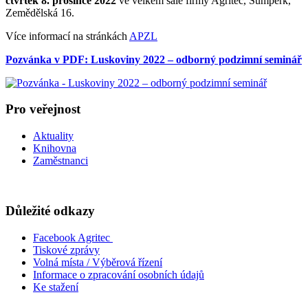
čtvrtek 8. prosince 2022
ve velkém sále firmy Agritec, Šumperk,
Zemědělská 16.
Více informací na stránkách
APZL
Pozvánka v PDF: Luskoviny 2022 – odborný podzimní seminář
Pro veřejnost
Aktuality
Knihovna
Zaměstnanci
Důležité odkazy
Facebook Agritec
Tiskové zprávy
Volná místa / Výběrová řízení
Informace o zpracování osobních údajů
Ke stažení