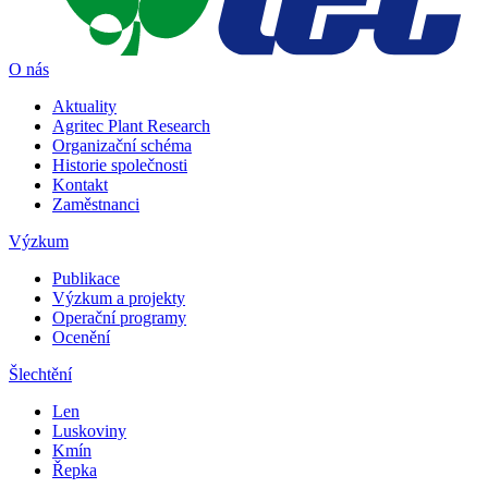
O nás
Aktuality
Agritec Plant Research
Organizační schéma
Historie společnosti
Kontakt
Zaměstnanci
Výzkum
Publikace
Výzkum a projekty
Operační programy
Ocenění
Šlechtění
Len
Luskoviny
Kmín
Řepka