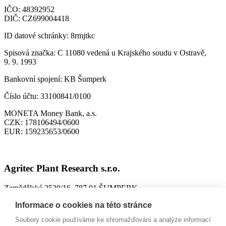
IČO:
48392952
DIČ:
CZ699004418
ID datové schránky:
8rmjtkc
Spisová značka:
C 11080 vedená u Krajského soudu v Ostravě,
9. 9. 1993
Bankovní spojení:
KB Šumperk
Číslo účtu:
33100841/0100
MONETA Money Bank, a.s.
CZK:
178106494/0600
EUR:
159235653/0600
Agritec Plant Research s.r.o.
Zemědělská 2520/16, 787 01 ŠUMPERK
IČO:
26784246
Informace o cookies na této stránce
DIČ:
CZ699004418
Soubory cookie používáme ke shromažďování a analýze informací