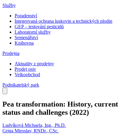
Služby
Poradenství
Integrovaná ochrana luskovin a technických plodin
GEP – testování pesticidů
Laboratorní služby
Semenářství
Knihovna
Prodejna
Aktuality z prodejny
Prodej osiv
Velkoobchod
Podnikatelský park
Pea transformation: History, current
status and challenges
(2022)
Ludvíková Michaela, Ing., Ph.D.
Griga Miroslav, RNDr., CSc.