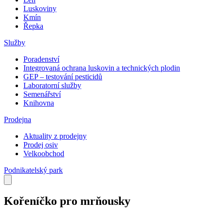
Luskoviny
Kmín
Řepka
Služby
Poradenství
Integrovaná ochrana luskovin a technických plodin
GEP – testování pesticidů
Laboratorní služby
Semenářství
Knihovna
Prodejna
Aktuality z prodejny
Prodej osiv
Velkoobchod
Podnikatelský park
Kořeníčko pro mrňousky