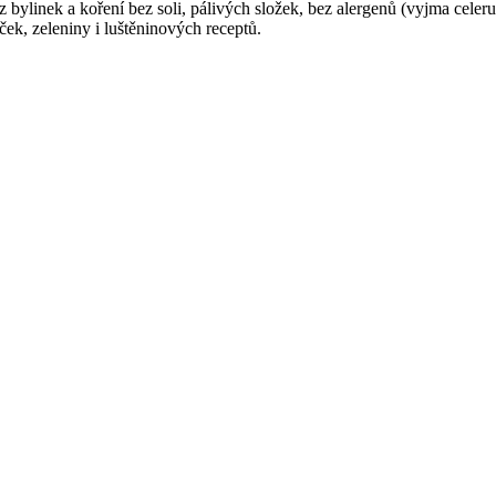
inek a koření bez soli, pálivých složek, bez alergenů (vyjma celeru).
k, zeleniny i luštěninových receptů.