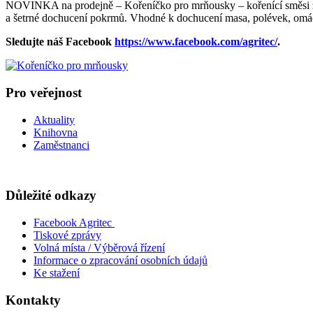
NOVINKA na prodejně – Kořeníčko pro mrňousky – kořenící směsi z byl
a šetrné dochucení pokrmů. Vhodné k dochucení masa, polévek, omáče
Sledujte náš Facebook
https://www.facebook.com/agritec/
.
Pro veřejnost
Aktuality
Knihovna
Zaměstnanci
Důležité odkazy
Facebook Agritec
Tiskové zprávy
Volná místa / Výběrová řízení
Informace o zpracování osobních údajů
Ke stažení
Kontakty