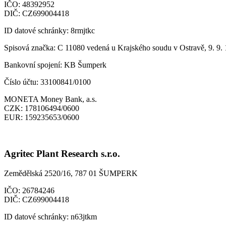
IČO:
48392952
DIČ:
CZ699004418
ID datové schránky:
8rmjtkc
Spisová značka:
C 11080 vedená u Krajského soudu v Ostravě, 9. 9.
Bankovní spojení:
KB Šumperk
Číslo účtu:
33100841/0100
MONETA Money Bank, a.s.
CZK:
178106494/0600
EUR:
159235653/0600
Agritec Plant Research s.r.o.
Zemědělská 2520/16, 787 01 ŠUMPERK
IČO:
26784246
DIČ:
CZ699004418
ID datové schránky:
n63jtkm