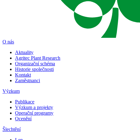
O nás
Aktuality
Agritec Plant Research
Organizační schéma
Historie společnosti
Kontakt
Zaměstnanci
Výzkum
Publikace
Výzkum a projekty
Operační programy
Ocenění
Šlechtění
Len