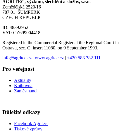
AGRITEC, výzkum, šlechtění a služby, s.r.o.
Zemědělská 2520/16
787 01 ŠUMPERK
CZECH REPUBLIC
ID: 48392952
VAT: CZ699004418
Registered in the Commercial Register at the Regional Court in
Ostrava, sec. C, insert 11080, on 9 September 1993.
info@agritec.cz
|
www.agritec.cz
|
+420 583 382 111
Pro veřejnost
Aktuality
Knihovna
Zaměstnanci
Důležité odkazy
Facebook Agritec
Tiskové zprávy