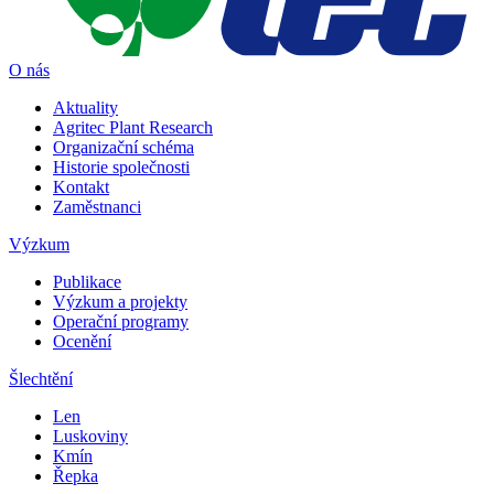
O nás
Aktuality
Agritec Plant Research
Organizační schéma
Historie společnosti
Kontakt
Zaměstnanci
Výzkum
Publikace
Výzkum a projekty
Operační programy
Ocenění
Šlechtění
Len
Luskoviny
Kmín
Řepka