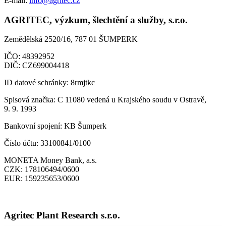
E-mail:
info@agritec.cz
AGRITEC, výzkum, šlechtění a služby, s.r.o.
Zemědělská 2520/16, 787 01 ŠUMPERK
IČO:
48392952
DIČ:
CZ699004418
ID datové schránky:
8rmjtkc
Spisová značka:
C 11080 vedená u Krajského soudu v Ostravě,
9. 9. 1993
Bankovní spojení:
KB Šumperk
Číslo účtu:
33100841/0100
MONETA Money Bank, a.s.
CZK:
178106494/0600
EUR:
159235653/0600
Agritec Plant Research s.r.o.