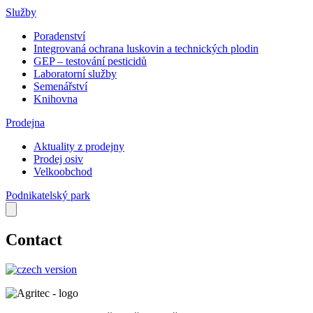
Služby
Poradenství
Integrovaná ochrana luskovin a technických plodin
GEP – testování pesticidů
Laboratorní služby
Semenářství
Knihovna
Prodejna
Aktuality z prodejny
Prodej osiv
Velkoobchod
Podnikatelský park
Contact