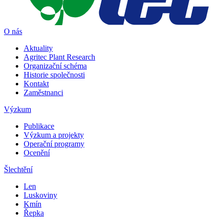
O nás
Aktuality
Agritec Plant Research
Organizační schéma
Historie společnosti
Kontakt
Zaměstnanci
Výzkum
Publikace
Výzkum a projekty
Operační programy
Ocenění
Šlechtění
Len
Luskoviny
Kmín
Řepka