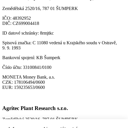
Zemědělská 2520/16, 787 01 ŠUMPERK
IČO:
48392952
DIČ:
CZ699004418
ID datové schránky:
8rmjtkc
Spisová značka:
C 11080 vedená u Krajského soudu v Ostravě,
9. 9. 1993
Bankovní spojení:
KB Šumperk
Číslo účtu:
33100841/0100
MONETA Money Bank, a.s.
CZK:
178106494/0600
EUR:
159235653/0600
Agritec Plant Research s.r.o.
Zemědělská 2520/16, 787 01 ŠUMPERK