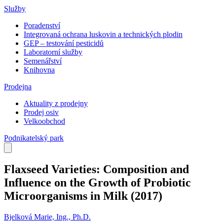
Služby
Poradenství
Integrovaná ochrana luskovin a technických plodin
GEP – testování pesticidů
Laboratorní služby
Semenářství
Knihovna
Prodejna
Aktuality z prodejny
Prodej osiv
Velkoobchod
Podnikatelský park
Flaxseed Varieties: Composition and
Influence on the Growth of Probiotic
Microorganisms in Milk
(2017)
Bjelková Marie, Ing., Ph.D.