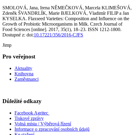
SMOLOVÁ, Jana, Irena NĚMEČKOVÁ, Marcela KLIMEŠOVÁ,
Zdeněk ŠVANDRLÍK, Marie BJELKOVÁ, Vladimír FILIP a Jan
KYSELKA. Flaxseed Varieties: Composition and Influence on the
Growth of Probiotic Microorganisms in Milk. Czech Journal of
Food Sciences [online]. 2017, 35(1), 18–23. ISSN 1212-1800.
Dostupné z: doi:
10.17221/356/2016-CJFS
Jimp
Pro veřejnost
Aktuality
Knihovna
Zaměstnanci
Důležité odkazy
Facebook Agritec
Tiskové zprávy
Volná místa / Výběrová řízení
Informace o zpracování osobních údajů
Ke stažení