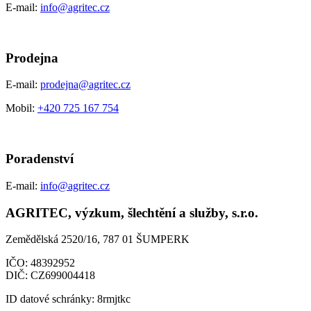
E-mail:
info@agritec.cz
Prodejna
E-mail:
prodejna@agritec.cz
Mobil:
+420 725 167 754
Poradenství
E-mail:
info@agritec.cz
AGRITEC, výzkum, šlechtění a služby, s.r.o.
Zemědělská 2520/16, 787 01 ŠUMPERK
IČO:
48392952
DIČ:
CZ699004418
ID datové schránky:
8rmjtkc