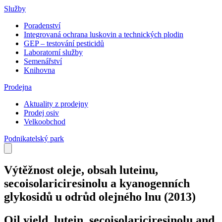
Služby
Poradenství
Integrovaná ochrana luskovin a technických plodin
GEP – testování pesticidů
Laboratorní služby
Semenářství
Knihovna
Prodejna
Aktuality z prodejny
Prodej osiv
Velkoobchod
Podnikatelský park
Výtěžnost oleje, obsah luteinu,
secoisolariciresinolu a kyanogenních
glykosidů u odrůd olejného lnu
(2013)
Oil yield, lutein, secoisolariciresinolu and