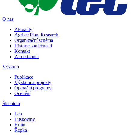
O nás
Aktuality
Agritec Plant Research
Organizační schéma
Historie společnosti
Kontakt
Zaměstnanci
Výzkum
Publikace
Výzkum a projekty
Operační programy
Ocenění
Šlechtění
Len
Luskoviny
Kmín
Řepka