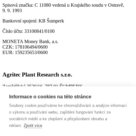
Spisová značka:
C 11080 vedená u Krajského soudu v Ostravě,
9. 9. 1993
Bankovní spojení:
KB Šumperk
Číslo účtu:
33100841/0100
MONETA Money Bank, a.s.
CZK:
178106494/0600
EUR:
159235653/0600
Agritec Plant Research s.r.o.
Zemědělská 2520/16, 787 01 ŠUMPERK
IČO:
26784246
Informace o cookies na této stránce
DIČ:
CZ699004418
Soubory cookie používáme ke shromažďování a analýze informací
ID datové schránky:
n63jtkm
o výkonu a používání webu, zajištění fungování funkcí ze
sociálních médií a ke zlepšení a přizpůsobení obsahu a
Spisová značka:
C 26228 vedená u Krajského soudu v Ostravě,
reklam.
Zjistit více
9. 10. 2002