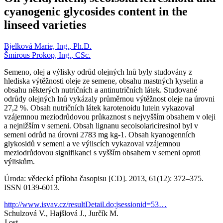
cyanogenic glycosides content in the
linseed varieties
Bjelková Marie, Ing., Ph.D.
Šmirous Prokop, Ing., CSc.
Semeno, olej a výlisky odrůd olejných lnů byly studovány z
hlediska výtěžnosti oleje ze semene, obsahu mastných kyselin a
obsahu některých nutričních a antinutričních látek. Studované
odrůdy olejných lnů vykázaly průměrnou výtěžnost oleje na úrovni
27,2 %. Obsah nutričních látek karotenoidu lutein vykazoval
vzájemnou meziodrůdovou průkaznost s nejvyšším obsahem v oleji
a nejnižším v semeni. Obsah lignanu secoisolariciresinol byl v
semeni odrůd na úrovni 2783 mg kg-1. Obsah kyanogenních
glykosidů v semeni a ve výliscích vykazoval vzájemnou
meziodrůdovou signifikanci s vyšším obsahem v semeni oproti
výliskům.
Úroda: vědecká příloha časopisu [CD]. 2013, 61(12): 372–375.
ISSN 0139-6013.
http://www.isvav.cz/resultDetail.do;jsessionid=53…
Schulzová V., Hajšlová J., Jurčík M.
J ost