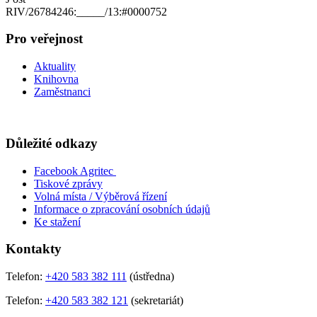
RIV/26784246:_____/13:#0000752
Pro veřejnost
Aktuality
Knihovna
Zaměstnanci
Důležité odkazy
Facebook Agritec
Tiskové zprávy
Volná místa / Výběrová řízení
Informace o zpracování osobních údajů
Ke stažení
Kontakty
Telefon:
+420 583 382 111
(ústředna)
Telefon:
+420 583 382 121
(sekretariát)