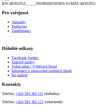
RIV/48392952:_____/09:0R000539!RIV10-MZE-48392952
Pro veřejnost
Aktuality
Knihovna
Zaměstnanci
Důležité odkazy
Facebook Agritec
Tiskové zprávy
Volná místa / Výběrová řízení
Informace o zpracování osobních údajů
Ke stažení
Kontakty
Telefon:
+420 583 382 111
(ústředna)
Telefon:
+420 583 382 121
(sekretariát)