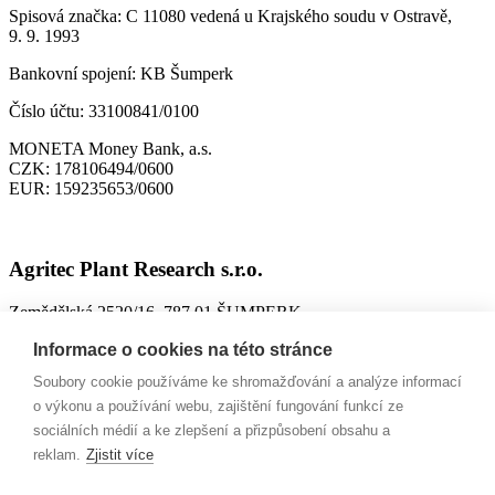
Spisová značka:
C 11080 vedená u Krajského soudu v Ostravě,
9. 9. 1993
Bankovní spojení:
KB Šumperk
Číslo účtu:
33100841/0100
MONETA Money Bank, a.s.
CZK:
178106494/0600
EUR:
159235653/0600
Agritec Plant Research s.r.o.
Zemědělská 2520/16, 787 01 ŠUMPERK
IČO:
26784246
Informace o cookies na této stránce
DIČ:
CZ699004418
Soubory cookie používáme ke shromažďování a analýze informací
ID datové schránky:
n63jtkm
o výkonu a používání webu, zajištění fungování funkcí ze
sociálních médií a ke zlepšení a přizpůsobení obsahu a
Spisová značka:
C 26228 vedená u Krajského soudu v Ostravě,
reklam.
Zjistit více
9. 10. 2002