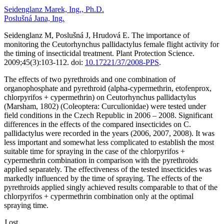
Seidenglanz Marek, Ing., Ph.D.
Poslušná Jana, Ing.
Seidenglanz M, Poslušná J, Hrudová E. The importance of
monitoring the Ceutorhynchus pallidactylus female flight activity for
the timing of insecticidal treatment. Plant Protection Science.
2009;45(3):103-112. doi:
10.17221/37/2008-PPS
.
The effects of two pyrethroids and one combination of
organophosphate and pyrethroid (alpha-cypermethrin, etofenprox,
chlorpyrifos + cypermethrin) on Ceutorhynchus pallidactylus
(Marsham, 1802) (Coleoptera: Curculionidae) were tested under
field conditions in the Czech Republic in 2006 – 2008. Significant
differences in the effects of the compared insecticides on C.
pallidactylus were recorded in the years (2006, 2007, 2008). It was
less important and somewhat less complicated to establish the most
suitable time for spraying in the case of the chlorpyrifos +
cypermethrin combination in comparison with the pyrethroids
applied separately. The effectiveness of the tested insecticides was
markedly influenced by the time of spraying. The effects of the
pyrethroids applied singly achieved results comparable to that of the
chlorpyrifos + cypermethrin combination only at the optimal
spraying time.
J ost