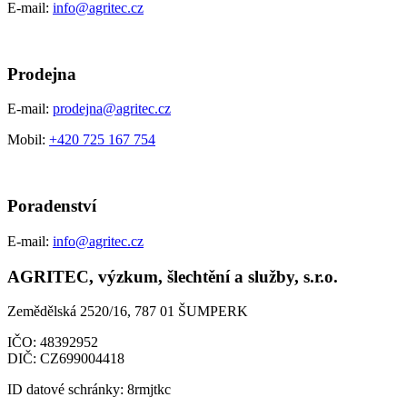
E-mail:
info@agritec.cz
Prodejna
E-mail:
prodejna@agritec.cz
Mobil:
+420 725 167 754
Poradenství
E-mail:
info@agritec.cz
AGRITEC, výzkum, šlechtění a služby, s.r.o.
Zemědělská 2520/16, 787 01 ŠUMPERK
IČO:
48392952
DIČ:
CZ699004418
ID datové schránky:
8rmjtkc