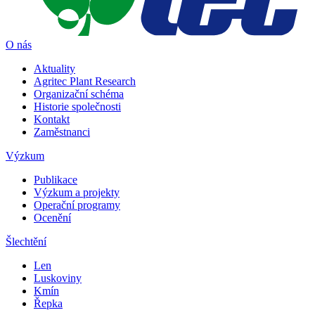
O nás
Aktuality
Agritec Plant Research
Organizační schéma
Historie společnosti
Kontakt
Zaměstnanci
Výzkum
Publikace
Výzkum a projekty
Operační programy
Ocenění
Šlechtění
Len
Luskoviny
Kmín
Řepka