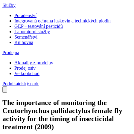
Služby
Poradenství
Integrovaná ochrana luskovin a technických plodin
GEP – testování pesticidů
Laboratorní služby
Semenářství
Knihovna
Prodejna
Aktuality z prodejny
Prodej osiv
Velkoobchod
Podnikatelský park
The importance of monitoring the
Ceutorhynchus pallidactylus female fly
activity for the timing of insecticidal
treatment
(2009)