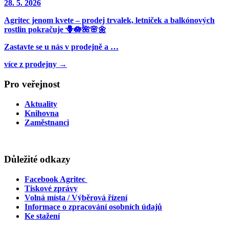
28. 5. 2026
Agritec jenom kvete – prodej trvalek, letniček a balkónových
rostlin pokračuje 🪻🪷🌺🌸🌼
Zastavte se u nás v prodejně a …
více z prodejny →
Pro veřejnost
Aktuality
Knihovna
Zaměstnanci
Důležité odkazy
Facebook Agritec
Tiskové zprávy
Volná místa / Výběrová řízení
Informace o zpracování osobních údajů
Ke stažení