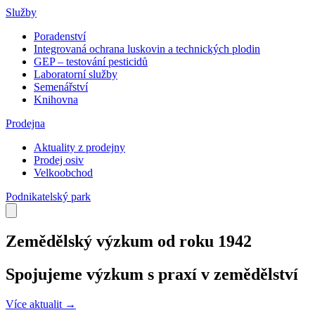
Služby
Poradenství
Integrovaná ochrana luskovin a technických plodin
GEP – testování pesticidů
Laboratorní služby
Semenářství
Knihovna
Prodejna
Aktuality z prodejny
Prodej osiv
Velkoobchod
Podnikatelský park
Zemědělský výzkum od roku 1942
Spojujeme výzkum s praxí v zemědělství
Více aktualit →