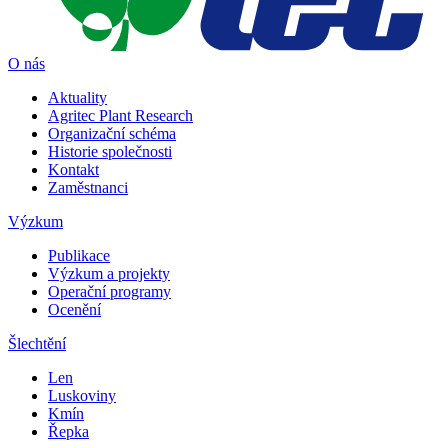
O nás
Aktuality
Agritec Plant Research
Organizační schéma
Historie společnosti
Kontakt
Zaměstnanci
Výzkum
Publikace
Výzkum a projekty
Operační programy
Ocenění
Šlechtění
Len
Luskoviny
Kmín
Řepka