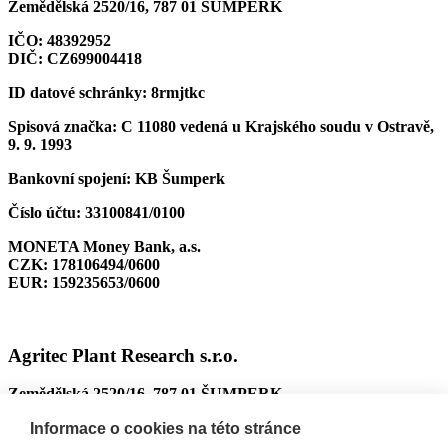
Zemědělská 2520/16, 787 01 ŠUMPERK
IČO:
48392952
DIČ:
CZ699004418
ID datové schránky:
8rmjtkc
Spisová značka:
C 11080 vedená u Krajského soudu v Ostravě,
9. 9. 1993
Bankovní spojení:
KB Šumperk
Číslo účtu:
33100841/0100
MONETA Money Bank, a.s.
CZK:
178106494/0600
EUR:
159235653/0600
Agritec Plant Research s.r.o.
Zemědělská 2520/16, 787 01 ŠUMPERK
IČO:
26784246
Informace o cookies na této stránce
DIČ:
CZ699004418