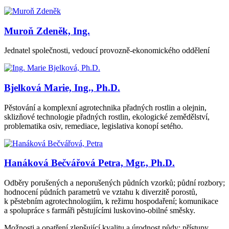
Muroň Zdeněk, Ing.
Jednatel společnosti, vedoucí provozně-ekonomického oddělení
Bjelková Marie, Ing., Ph.D.
Pěstování a komplexní agrotechnika přadných rostlin a olejnin,
sklizňové technologie přadných rostlin, ekologické zemědělství,
problematika osiv, remediace, legislativa konopí setého.
Hanáková Bečvářová Petra, Mgr., Ph.D.
Odběry porušených a neporušených půdních vzorků; půdní rozbory;
hodnocení půdních parametrů ve vztahu k diverzitě porostů,
k pěstebním agrotechnologiím, k režimu hospodaření; komunikace
a spolupráce s farmáři pěstujícími luskovino-obilné směsky.
Možnosti a opatření zlepšující kvalitu a úrodnost půdy; přístupy