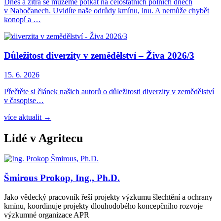
Dnes a zítra se můžeme potkat na celostátních polních dnech
v Nabočanech. Uvidíte naše odrůdy kmínu, lnu. A nemůže chybět
konopí a …
Důležitost diverzity v zemědělství – Živa 2026/3
15. 6. 2026
Přečtěte si článek našich autorů o důležitosti diverzity v zemědělství
v časopise…
více aktualit →
Lidé v Agritecu
Šmirous Prokop, Ing., Ph.D.
Jako vědecký pracovník řeší projekty výzkumu šlechtění a ochrany
kmínu, koordinuje projekty dlouhodobého koncepčního rozvoje
výzkumné organizace APR