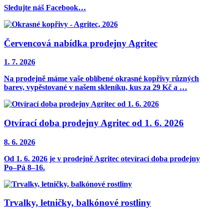
Sledujte náš Facebook…
Červencová nabídka prodejny Agritec
1. 7. 2026
Na prodejně máme vaše oblíbené
okrasné kopřivy
různých
barev, vypěstované v našem skleníku, kus za 29 Kč a …
Otvírací doba prodejny Agritec od 1. 6. 2026
8. 6. 2026
Od 1. 6. 2026 je v prodejně Agritec otevírací doba prodejny
Po–Pá 8–16.
Trvalky, letničky, balkónové rostliny