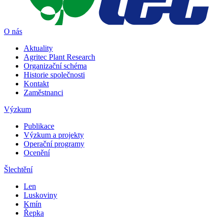
O nás
Aktuality
Agritec Plant Research
Organizační schéma
Historie společnosti
Kontakt
Zaměstnanci
Výzkum
Publikace
Výzkum a projekty
Operační programy
Ocenění
Šlechtění
Len
Luskoviny
Kmín
Řepka