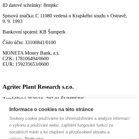
ID datové schránky:
8rmjtkc
Spisová značka:
C 11080 vedená u Krajského soudu v Ostravě,
9. 9. 1993
Bankovní spojení:
KB Šumperk
Číslo účtu:
33100841/0100
MONETA Money Bank, a.s.
CZK:
178106494/0600
EUR:
159235653/0600
Agritec Plant Research s.r.o.
Zemědělská 2520/16, 787 01 ŠUMPERK
IČO:
26784246
Informace o cookies na této stránce
DIČ:
CZ699004418
Soubory cookie používáme ke shromažďování a analýze informací
ID datové schránky:
n63jtkm
o výkonu a používání webu, zajištění fungování funkcí ze
sociálních médií a ke zlepšení a přizpůsobení obsahu a
Spisová značka:
C 26228 vedená u Krajského soudu v Ostravě,
reklam.
Zjistit více