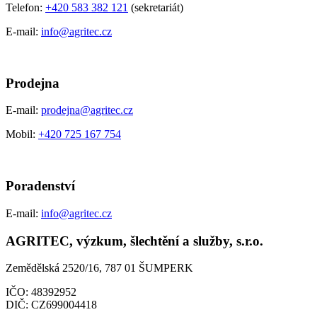
Telefon:
+420 583 382 121
(sekretariát)
E-mail:
info@agritec.cz
Prodejna
E-mail:
prodejna@agritec.cz
Mobil:
+420 725 167 754
Poradenství
E-mail:
info@agritec.cz
AGRITEC, výzkum, šlechtění a služby, s.r.o.
Zemědělská 2520/16, 787 01 ŠUMPERK
IČO:
48392952
DIČ:
CZ699004418