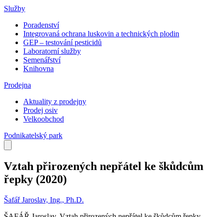
Služby
Poradenství
Integrovaná ochrana luskovin a technických plodin
GEP – testování pesticidů
Laboratorní služby
Semenářství
Knihovna
Prodejna
Aktuality z prodejny
Prodej osiv
Velkoobchod
Podnikatelský park
Vztah přirozených nepřátel ke škůdcům
řepky
(2020)
Šafář Jaroslav, Ing., Ph.D.
ŠAFÁŘ Jaroslav. Vztah přirozených nepřátel ke škůdcům řepky.