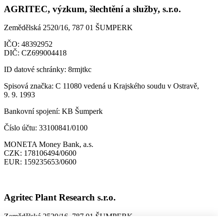
AGRITEC, výzkum, šlechtění a služby, s.r.o.
Zemědělská 2520/16, 787 01 ŠUMPERK
IČO:
48392952
DIČ:
CZ699004418
ID datové schránky:
8rmjtkc
Spisová značka:
C 11080 vedená u Krajského soudu v Ostravě,
9. 9. 1993
Bankovní spojení:
KB Šumperk
Číslo účtu:
33100841/0100
MONETA Money Bank, a.s.
CZK:
178106494/0600
EUR:
159235653/0600
Agritec Plant Research s.r.o.
Zemědělská 2520/16, 787 01 ŠUMPERK