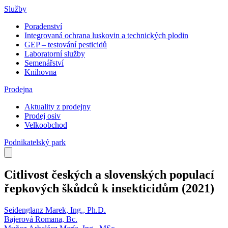
Služby
Poradenství
Integrovaná ochrana luskovin a technických plodin
GEP – testování pesticidů
Laboratorní služby
Semenářství
Knihovna
Prodejna
Aktuality z prodejny
Prodej osiv
Velkoobchod
Podnikatelský park
Citlivost českých a slovenských populací
řepkových škůdců k insekticidům
(2021)
Seidenglanz Marek, Ing., Ph.D.
Bajerová Romana, Bc.