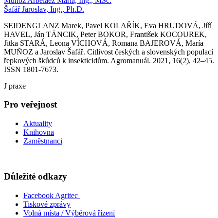
Muñoz Arbeláez María, Ing., MSc.
Šafář Jaroslav, Ing., Ph.D.
SEIDENGLANZ Marek, Pavel KOLAŘÍK, Eva HRUDOVÁ, Jiří
HAVEL, Ján TÁNCIK, Peter BOKOR, František KOCOUREK,
Jitka STARÁ, Leona VÍCHOVÁ, Romana BAJEROVÁ, María
MUÑOZ a Jaroslav Šafář. Citlivost českých a slovenských populací
řepkových škůdců k insekticidům. Agromanuál. 2021, 16(2), 42–45.
ISSN 1801-7673.
J praxe
Pro veřejnost
Aktuality
Knihovna
Zaměstnanci
Důležité odkazy
Facebook Agritec
Tiskové zprávy
Volná místa / Výběrová řízení