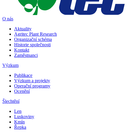
O nás
Aktuality
Agritec Plant Research
Organizační schéma
Historie společnosti
Kontakt
Zaměstnanci
Výzkum
Publikace
Výzkum a projekty
Operační programy
Ocenění
Šlechtění
Len
Luskoviny
Kmín
Řepka