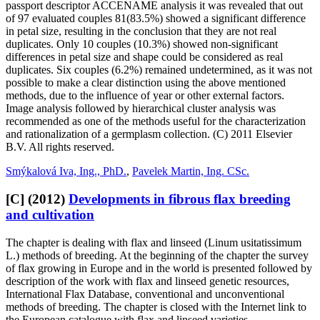
passport descriptor ACCENAME analysis it was revealed that out
of 97 evaluated couples 81(83.5%) showed a significant difference
in petal size, resulting in the conclusion that they are not real
duplicates. Only 10 couples (10.3%) showed non-significant
differences in petal size and shape could be considered as real
duplicates. Six couples (6.2%) remained undetermined, as it was not
possible to make a clear distinction using the above mentioned
methods, due to the influence of year or other external factors.
Image analysis followed by hierarchical cluster analysis was
recommended as one of the methods useful for the characterization
and rationalization of a germplasm collection. (C) 2011 Elsevier
B.V. All rights reserved.
Smýkalová Iva, Ing., PhD.
,
Pavelek Martin, Ing. CSc.
[C]
(2012)
Developments in fibrous flax breeding
and cultivation
The chapter is dealing with flax and linseed (Linum usitatissimum
L.) methods of breeding. At the beginning of the chapter the survey
of flax growing in Europe and in the world is presented followed by
description of the work with flax and linseed genetic resources,
International Flax Database, conventional and unconventional
methods of breeding. The chapter is closed with the Internet link to
the European catalogue with flax and linseed varieties.