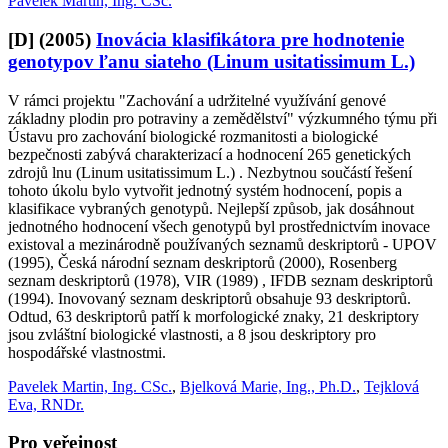
Pavelek Martin, Ing. CSc.
[D]
(2005)
Inovácia klasifikátora pre hodnotenie
genotypov ľanu siateho (Linum usitatissimum L.)
V rámci projektu "Zachování a udržitelné využívání genové
základny plodin pro potraviny a zemědělství" výzkumného týmu při
Ústavu pro zachování biologické rozmanitosti a biologické
bezpečnosti zabývá charakterizací a hodnocení 265 genetických
zdrojů lnu (Linum usitatissimum L.) . Nezbytnou součástí řešení
tohoto úkolu bylo vytvořit jednotný systém hodnocení, popis a
klasifikace vybraných genotypů. Nejlepší způsob, jak dosáhnout
jednotného hodnocení všech genotypů byl prostřednictvím inovace
existoval a mezinárodně používaných seznamů deskriptorů - UPOV
(1995), Česká národní seznam deskriptorů (2000), Rosenberg
seznam deskriptorů (1978), VIR (1989) , IFDB seznam deskriptorů
(1994). Inovovaný seznam deskriptorů obsahuje 93 deskriptorů.
Odtud, 63 deskriptorů patří k morfologické znaky, 21 deskriptory
jsou zvláštní biologické vlastnosti, a 8 jsou deskriptory pro
hospodářské vlastnostmi.
Pavelek Martin, Ing. CSc.
,
Bjelková Marie, Ing., Ph.D.
,
Tejklová
Eva, RNDr.
Pro veřejnost