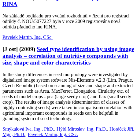
RINA
Na základě podkladu pro vydání rozhodnutí v řízení pro registraci
odrůdy č. NOÚ/5077227 byla v roce 2009 registrována nová
odrůda přadného lnu RINA.
Pavelek Martin, Ing. CSc.
[J ost]
(2009)
Seed type identification by using image
analysis – correlation of nutritive compounds with
size, shape and color characteristics
In the study differences in seed morphology were investigated by
digitalized image system software Nis-Elements v.2.3 (Lim, Prague,
Czech Republic) based on scanning of size and shape and extracted
parameters such as Area, MaxFerret, Elongation, Cirularity etc. of
seeds of model crops - pea (large seedy crop) and flax (small seedy
crop). The results of image analysis (determination of classes of
highly contrasting seeds) were taken in comparison/correlation with
agricultural important compounds in seeds can be helpfull in
granding system of seed technology.
Smýkalová Iva, Ing., PhD.
,
Hýbl Miroslav, Ing. Ph.D.
,
Horáček Jiří,
Mgr., Ph.D.
,
Pavelek Martin, Ing. CSc.