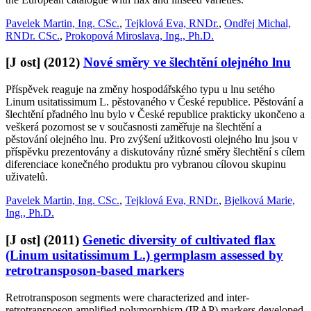
Pavelek Martin, Ing. CSc.
,
Tejklová Eva, RNDr.
,
Ondřej Michal,
RNDr. CSc.
,
Prokopová Miroslava, Ing., Ph.D.
[J ost]
(2012)
Nové směry ve šlechtění olejného lnu
Příspěvek reaguje na změny hospodářského typu u lnu setého
Linum usitatissimum L. pěstovaného v České republice. Pěstování a
šlechtění přadného lnu bylo v České republice prakticky ukončeno a
veškerá pozornost se v současnosti zaměřuje na šlechtění a
pěstování olejného lnu. Pro zvýšení užitkovosti olejného lnu jsou v
příspěvku prezentovány a diskutovány různé směry šlechtění s cílem
diferenciace konečného produktu pro vybranou cílovou skupinu
uživatelů.
Pavelek Martin, Ing. CSc.
,
Tejklová Eva, RNDr.
,
Bjelková Marie,
Ing., Ph.D.
[J ost]
(2011)
Genetic diversity of cultivated flax
(Linum usitatissimum L.) germplasm assessed by
retrotransposon-based markers
Retrotransposon segments were characterized and inter-
retrotransposon amplified polymorphism (IRAP) markers developed