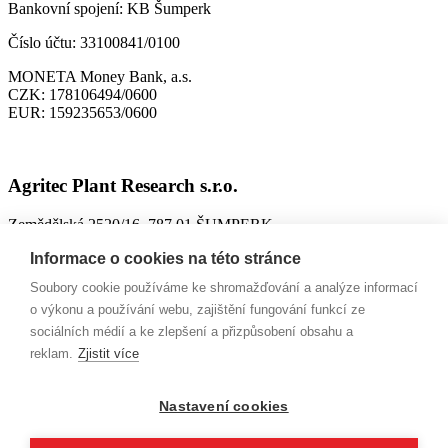
Bankovní spojení:
KB Šumperk
Číslo účtu:
33100841/0100
MONETA Money Bank, a.s.
CZK:
178106494/0600
EUR:
159235653/0600
Agritec Plant Research s.r.o.
Zemědělská 2520/16, 787 01 ŠUMPERK
IČO:
26784246
Informace o cookies na této stránce
DIČ:
CZ699004418
Soubory cookie používáme ke shromažďování a analýze informací
ID datové schránky:
n63jtkm
o výkonu a používání webu, zajištění fungování funkcí ze
sociálních médií a ke zlepšení a přizpůsobení obsahu a
Spisová značka:
C 26228 vedená u Krajského soudu v Ostravě,
reklam.
Zjistit více
9. 10. 2002
Bankovní spojení:
MONETA Money Bank, a.s.
Nastavení cookies
CZK:
161507929/0600