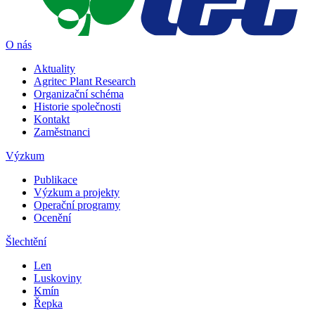
O nás
Aktuality
Agritec Plant Research
Organizační schéma
Historie společnosti
Kontakt
Zaměstnanci
Výzkum
Publikace
Výzkum a projekty
Operační programy
Ocenění
Šlechtění
Len
Luskoviny
Kmín
Řepka