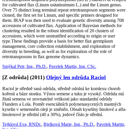
for cultivated flax (Linum usitatissimum L.) and the Linum genus.
Over 75 distinct long terminal repeat retrotransposon segments were
cloned, the first set for Linum, and specific primers designed for
them. IRAP was then used to evaluate genetic diversity among 708
accessions of cultivated flax. Application of Bayesian methods for
clustering resulted in the robust identification of 20 clusters of
accessions, which were unstratified according to origin or user
type.These findings provide a basis for better flax germplasm
management, core collection establishment, and exploration of
diversity in breeding, as well as for exploration of the role of
retrotransposons in flax genome dynamics.
Smýkal Petr, Ing., Ph.D.
,
Pavelek Martin, Ing. CSc.
[Z odrůda]
(2011)
Olejný len odrůda Raciol
Raciol je středně raná odrůda, středně odolná ke komlexu chorob
kořenů a báze stonku. Výnos semene a tuku je vysoký. Odrůda má
žlutá semena ve srovnatelné velikosti jako standardní odrůdy
Flanders a Lola. Poměr esenciálních polynenasycených mastných
kyselin v semenném oleji je změněn. Obsah kyseliny linolové a alfa-
linolenové je střední (40 a 30%), jodové číslo je střední.
Tejklová Eva, RNDr.
,
Bjelková Marie, Ing., Ph.D.
,
Pavelek Martin,