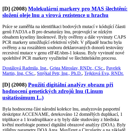
[D]
(2008)
Molekulární markery pro MAS šlechtění:
složení oleje lnu a virová rezistence u hrachu
Práce se zaměřila na identifikaci bodových mutací v kódující čáasti
genů FAD3A a B pro desaturázy lnu, projevující se nízkým
obsahem kyseliny linolenové. Byly ověřeny a dále vyvinuty CAPS
PCR markery umožňující efektivní výběr. V případě hrachu byla
ověřeny a na roszáhlem souboru deklarovaných donorů testovány
recesivní mutace v genu eIF4E/sbm-1 lokusu. Byly vyvinuté nové
spolehlivé PCR markery využitelné ve šlechtitelském procesu.
Dostálová Radmila, Ing.
,
Griga Miroslav, RNDr., CSc.
,
Pavelek
Martin, Ing. CSc.
,
Smýkal Petr, Ing., Ph.D.
,
Tejklová Eva, RNDr.
[D]
(2008)
Použití digitální analýzy obrazu při
hodnocení genetických zdrojů lnu (Linum
usitatissimum L.)
Byla hodnocena část národní kolekce lnu, analyzován pasportní
deskriptor ACCENAME, detekováno 12 domnělých duplikací, 1
triplikace a 1 kvadruplikace a ty byly dále studovány z hlediska
květní morfologie pomocí digitální obrazové analýzy (DOA). Byly
zjištěny parametry DOA Area, MaxFeret a Circularity a na základě