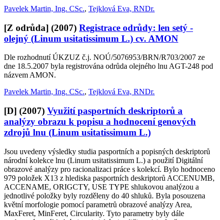
Pavelek Martin, Ing. CSc.
,
Tejklová Eva, RNDr.
[Z odrůda]
(2007)
Registrace odrůdy: len setý -
olejný (Linum usitatissimum L.) cv. AMON
Dle rozhodnutí ÚKZUZ č.j. NOÚ/5076953/BRN/R703/2007 ze
dne 18.5.2007 byla registrována odrůda olejného lnu AGT-248 pod
názvem AMON.
Pavelek Martin, Ing. CSc.
,
Tejklová Eva, RNDr.
[D]
(2007)
Využití pasportních deskriptorů a
analýzy obrazu k popisu a hodnocení genových
zdrojů lnu (Linum usitatissimum L.)
Jsou uvedeny výsledky studia pasportních a popisných deskriptorů
národní kolekce lnu (Linum usitatissimum L.) a použití Digitální
obrazové analýzy pro racionalizaci práce s kolekcí. Bylo hodnoceno
979 položek X13 z hlediska pasportních deskriptorů ACCENUMB,
ACCENAME, ORIGCTY, USE TYPE shlukovou analýzou a
jednotlivé položky byly rozděleny do 40 shluků. Byla posouzena
květní morfologie pomocí parametrů obrazové analýzy Area,
MaxFeret, MinFeret, Circularity. Tyto parametry byly dále