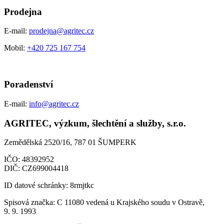
Prodejna
E-mail:
prodejna@agritec.cz
Mobil:
+420 725 167 754
Poradenství
E-mail:
info@agritec.cz
AGRITEC, výzkum, šlechtění a služby, s.r.o.
Zemědělská 2520/16, 787 01 ŠUMPERK
IČO:
48392952
DIČ:
CZ699004418
ID datové schránky:
8rmjtkc
Spisová značka:
C 11080 vedená u Krajského soudu v Ostravě,
9. 9. 1993