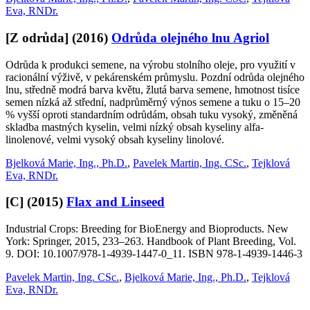
Eva, RNDr.
[Z odrůda]
(2016)
Odrůda olejného lnu Agriol
Odrůda k produkci semene, na výrobu stolního oleje, pro využití v
racionální výživě, v pekárenském průmyslu. Pozdní odrůda olejného
lnu, středně modrá barva květu, žlutá barva semene, hmotnost tisíce
semen nízká až střední, nadprůměrný výnos semene a tuku o 15–20
% vyšší oproti standardním odrůdám, obsah tuku vysoký, změněná
skladba mastných kyselin, velmi nízký obsah kyseliny alfa-
linolenové, velmi vysoký obsah kyseliny linolové.
Bjelková Marie, Ing., Ph.D.
,
Pavelek Martin, Ing. CSc.
,
Tejklová
Eva, RNDr.
[C]
(2015)
Flax and Linseed
Industrial Crops: Breeding for BioEnergy and Bioproducts. New
York: Springer, 2015, 233–263. Handbook of Plant Breeding, Vol.
9. DOI: 10.1007/978-1-4939-1447-0_11. ISBN 978-1-4939-1446-3
Pavelek Martin, Ing. CSc.
,
Bjelková Marie, Ing., Ph.D.
,
Tejklová
Eva, RNDr.