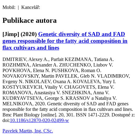
Mobil:
|
Kancelář:
Publikace autora
[Jimp]
(2020)
Genetic diversity of SAD and FAD
genes responsible for the fatty acid composition in
flax cultivars and lines
DMITRIEV, Alexey A., Parfait KEZIMANA, Tatiana A.
ROZHMINA, Alexander A. ZHUCHENKO, Liubov V.
POVKHOVA, Elena N. PUSHKOVA, Roman O.
NOVAKOVSKIY, Martin PAVELEK, Gleb N. VLADIMIROV,
Evgeny N. NIKOLAEV, Oxana A. KOVALEVA, Yury I.
KOSTYUKEVICH, Vitaliy V. CHAGOVETS, Elena V.
ROMANOVA, Anastasiya V. SNEZHKINA, Anna V.
KUDRYAVTSEVA, George S. KRASNOV a Nataliya V.
MELNIKOVA, 2020. Genetic diversity of SAD and FAD genes
responsible for the fatty acid composition in flax cultivars and lines.
Bmc Plant Biology [online]. 20, 301. ISSN 1471-2229. Dostupné z:
doi:
10.1186/s12870-020-02499-w
Pavelek Martin, Ing. CSc.