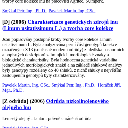
tvorby core kolekce lnu na pracovišti Agritec, ŠUmperk.
Smýkal Petr, Ing., Ph.D.
,
Pavelek Martin, Ing. CSc.
[D]
(2006)
Charakterizace genetických zdrojů lnu
(Linum usitatissimum L.) a tvorba core kolekce
Jsou popisovány postupné kroky tvorby core kolekce Linum
usitatissimum L. Byla analyzována první část genotypů kolekce
označených X13 (současné moderní odrůdy) z hlediska pasportních
a popisných deskriptorů zahrnujících morfologické znaky a
biologické charakteristiky. Byla hodnocena genetická variabilita
jednotlivých morfologických znaků a na základě shlukové analýzy
byly genotypy rozděleny do 40 shluků, z nichž shluky s největším
zastoupením genotypů byly charakterizovány.
Pavelek Martin, Ing. CSc.
,
Smýkal Petr, Ing., Ph.D.
,
Horáček Jiří,
Mgr., Ph.D.
[Z odrůda]
(2006)
Odrůda nízkolinolenového
olejného lnu
Len setý olejný - Jantar - právně chráněná odrůda