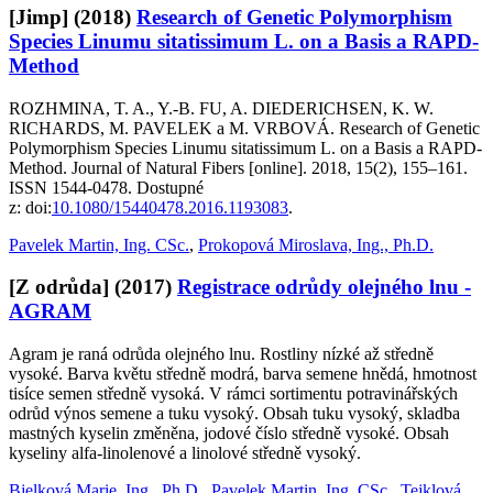
[Jimp]
(2018)
Research of Genetic Polymorphism
Species Linumu sitatissimum L. on a Basis a RAPD-
Method
ROZHMINA, T. A., Y.-B. FU, A. DIEDERICHSEN, K. W.
RICHARDS, M. PAVELEK a M. VRBOVÁ. Research of Genetic
Polymorphism Species Linumu sitatissimum L. on a Basis a RAPD-
Method. Journal of Natural Fibers [online]. 2018, 15(2), 155–161.
ISSN 1544-0478. Dostupné
z: doi:
10.1080/15440478.2016.1193083
.
Pavelek Martin, Ing. CSc.
,
Prokopová Miroslava, Ing., Ph.D.
[Z odrůda]
(2017)
Registrace odrůdy olejného lnu -
AGRAM
Agram je raná odrůda olejného lnu. Rostliny nízké až středně
vysoké. Barva květu středně modrá, barva semene hnědá, hmotnost
tisíce semen středně vysoká. V rámci sortimentu potravinářských
odrůd výnos semene a tuku vysoký. Obsah tuku vysoký, skladba
mastných kyselin změněna, jodové číslo středně vysoké. Obsah
kyseliny alfa-linolenové a linolové středně vysoký.
Bjelková Marie, Ing., Ph.D.
,
Pavelek Martin, Ing. CSc.
,
Tejklová