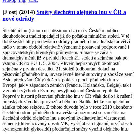
Prokop, Ing., CSc.
[J ost]
(2014)
Směry šlechtění olejného lnu v ČR a
nové odrůdy
Šlechtění lnu (Linum usitatissimum L.) má v České republice
dlouhodobou tradici spadající již do počátku minulého století. V té
době se šlechtily především odrůdy přadného lnu a lnářské odvětví
mělo v tomto období relativně významné postavení podporované i
zpracovatelským tírenským průmyslem. Situace se začala
dramaticky měnit již v prvních letech 21. století a zejména pak po
vstupu ČR do EU 1. 5. 2004. Vlivem nepříznivých okolností
zejména v prvním desetiletí 21. století (odbourání dotací na
pěstování přadného lnu, invaze levné lněné suroviny a zboží ze zemí
Asie, především Číny) došlo k poklesu ploch přadného lnu v
Evropě, jak v západních zemích (Francie, Holandsko, Belgie), tak i
v zemích východní Evropy, nevyjímaje ani Českou republiku.
Poprvé v historii pěstování přadného lnu v ČR však došlo i k rušení
tírenských závodů a provozů a během několika let ke kompletnímu
zániku tohoto sektoru. Z tohoto důvodu bylo v roce 2010 ukončeno
šlechtění odrůd přadného lnu a veškerá pozornost se zaměřila na
šlechtění odrůd olejného lnu s novými kvalitativními vlastnostmi
semene (diferencovaný obsah MK, vyšší obsah lignanů, nižší obsah
kyanogenních glykosidů) předurčující směry využití olejného lnu.