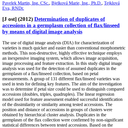
Pavelek Martin, Ing. CSc.
,
Bjelková Marie, Ing., Ph.D.
,
Tejklová
Eva, RNDr.
[J ost]
(2012)
Determination of duplicates of
accessions in a germplasm collection of flax/linseed
by means of digital image analysis
The use of digital image analysis (DIA) for characterization of
varieties is much quicker and easier than conventional morphometric
methods. This non-destructive, highly effective technique employs
an inexpensive imaging system, which allows image acquisition,
image processing and feature extraction. In this study digital image
analysis was used for the detection of assumed duplicates in the
germplasm of a flax/linseed collection, based on petal
measurements. A group of 131 different flax/linseed varieties was
used in tests for defining key features. The aim of the investigation
was to determine if petal size could be used to distinguish compared
accessions (doubles, triples, quadruples). The linear regression
model used for feature assessment enabled successful identification
of the dissimilarity or similarity among tested accessions. The
position and distance of accessions in groups of clusters were
obtained by hierarchical cluster analysis. Duplicates in the
germplasm of the flax collection were confirmed by non-significant
statistical differences between tested accessions. Based on the