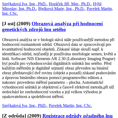
Smýkalová Iva, Ing., PhD.
,
Horáček Jiří, Mgr., Ph.D.
,
Hýbl
Miroslav, Ing. Ph.D.
,
Bjelková Marie, Ing., Ph.D.
,
Pavelek Martin,
Ing. CSc.
[J ost]
(2009)
Obrazová analýza při hodnocení
genetických zdrojů lnu setého
Obrazová analýza se v biologii stává stále používanější metodou při
hodnocení rozmanitosti odrůd. Obrazová data se zpracovávají pro
kvantitativní hodnocení objektů. Získané údaje slouží např. k
identifikaci odrůd, nejčastěji je používána morfologie semen, květů a
listů. Software NIS Elements AR 2.30 (Laboratory Imaging Prague)
byl použit pro vyhodnocování digitálních snímků lnu setého. Před
každým měřením je digitálně sejmutý obraz převeden na binární
obraz představující dvě roviny (objekt a pozadí) získané prahováním
a úpravou binárního obrazu pomocí programového editoru a
nakonec provedeno měření parametru – plocha. Automatické
vyhodnocení snímků je objektivní a časově efektivní metoda,při níž
nedochází ke znehodnocení vzorku a její velkou výhodou je
opakovatelnost a spolehlivost měření.
Smýkalová Iva, Ing., PhD.
,
Pavelek Martin, Ing. CSc.
[Z odrůda]
(2009)
Registrace odrůdy přadného lnu