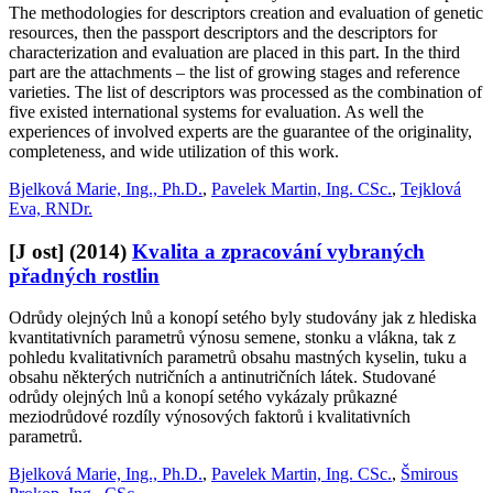
The methodologies for descriptors creation and evaluation of genetic
resources, then the passport descriptors and the descriptors for
characterization and evaluation are placed in this part. In the third
part are the attachments – the list of growing stages and reference
varieties. The list of descriptors was processed as the combination of
five existed international systems for evaluation. As well the
experiences of involved experts are the guarantee of the originality,
completeness, and wide utilization of this work.
Bjelková Marie, Ing., Ph.D.
,
Pavelek Martin, Ing. CSc.
,
Tejklová
Eva, RNDr.
[J ost]
(2014)
Kvalita a zpracování vybraných
přadných rostlin
Odrůdy olejných lnů a konopí setého byly studovány jak z hlediska
kvantitativních parametrů výnosu semene, stonku a vlákna, tak z
pohledu kvalitativních parametrů obsahu mastných kyselin, tuku a
obsahu některých nutričních a antinutričních látek. Studované
odrůdy olejných lnů a konopí setého vykázaly průkazné
meziodrůdové rozdíly výnosových faktorů i kvalitativních
parametrů.
Bjelková Marie, Ing., Ph.D.
,
Pavelek Martin, Ing. CSc.
,
Šmirous