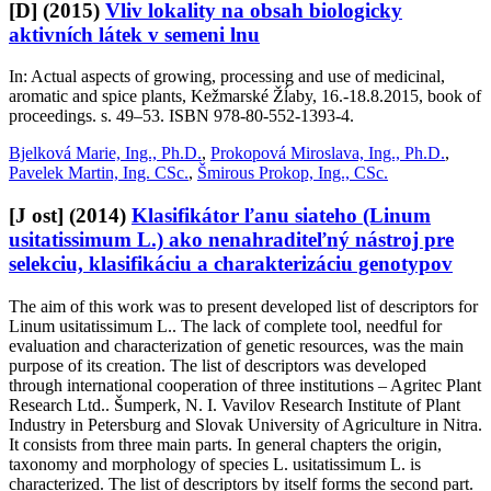
[D]
(2015)
Vliv lokality na obsah biologicky
aktivních látek v semeni lnu
In: Actual aspects of growing, processing and use of medicinal,
aromatic and spice plants, Kežmarské Žĺaby, 16.-18.8.2015, book of
proceedings. s. 49–53. ISBN 978-80-552-1393-4.
Bjelková Marie, Ing., Ph.D.
,
Prokopová Miroslava, Ing., Ph.D.
,
Pavelek Martin, Ing. CSc.
,
Šmirous Prokop, Ing., CSc.
[J ost]
(2014)
Klasifikátor ľanu siateho (Linum
usitatissimum L.) ako nenahraditeľný nástroj pre
selekciu, klasifikáciu a charakterizáciu genotypov
The aim of this work was to present developed list of descriptors for
Linum usitatissimum L.. The lack of complete tool, needful for
evaluation and characterization of genetic resources, was the main
purpose of its creation. The list of descriptors was developed
through international cooperation of three institutions – Agritec Plant
Research Ltd.. Šumperk, N. I. Vavilov Research Institute of Plant
Industry in Petersburg and Slovak University of Agriculture in Nitra.
It consists from three main parts. In general chapters the origin,
taxonomy and morphology of species L. usitatissimum L. is
characterized. The list of descriptors by itself forms the second part.