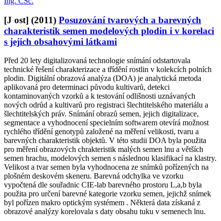
Ing. CSc.
[J ost]
(2011)
Posuzování tvarových a barevných
charakteristik semen modelových plodin i v korelaci
s jejich obsahovými látkami
Před 20 lety digitalizovaná technologie snímání odstartovala
technické řešení charakterizace a třídění rostlin v kolekcích polních
plodin. Digitální obrazová analýza (DOA) je analytická metoda
aplikovaná pro determinaci původu kultivarů, detekci
kontaminovaných vzorků a k testování odlišnosti uznávaných
nových odrůd a kultivarů pro registraci šlechtitelského materiálu a
šlechtitelských práv. Snímání obrazů semen, jejich digitalizace,
segmentace a vyhodnocení specielním softwarem otevírá možnost
rychlého třídění genotypů založené na měření velikosti, tvaru a
barevných charakteristik objektů. V této studii DOA byla použita
pro měření obrazových chrakteristik malých semen lnu a větších
semen hrachu, modelových semen s následnou klasifikací na klastry.
Velikost a tvar semen byla vyhodnocena ze snímků pořízených na
plošném deskovém skeneru. Barevná odchylka ve vzorku
vypočtená dle souřadnic CIE-lab barevného prostoru L,a,b byla
použita pro určení barevné kategorie vzorku semen, jejichž snímek
byl pořízen makro optickým systémem . Některá data získaná z
obrazové analýzy korelovala s daty obsahu tuku v semenech lnu.