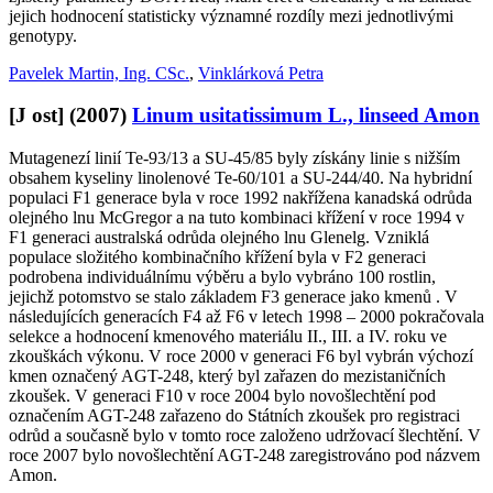
jejich hodnocení statisticky významné rozdíly mezi jednotlivými
genotypy.
Pavelek Martin, Ing. CSc.
,
Vinklárková Petra
[J ost]
(2007)
Linum usitatissimum L., linseed Amon
Mutagenezí linií Te-93/13 a SU-45/85 byly získány linie s nižším
obsahem kyseliny linolenové Te-60/101 a SU-244/40. Na hybridní
populaci F1 generace byla v roce 1992 nakřížena kanadská odrůda
olejného lnu McGregor a na tuto kombinaci křížení v roce 1994 v
F1 generaci australská odrůda olejného lnu Glenelg. Vzniklá
populace složitého kombinačního křížení byla v F2 generaci
podrobena individuálnímu výběru a bylo vybráno 100 rostlin,
jejichž potomstvo se stalo základem F3 generace jako kmenů . V
následujících generacích F4 až F6 v letech 1998 – 2000 pokračovala
selekce a hodnocení kmenového materiálu II., III. a IV. roku ve
zkouškách výkonu. V roce 2000 v generaci F6 byl vybrán výchozí
kmen označený AGT-248, který byl zařazen do mezistaničních
zkoušek. V generaci F10 v roce 2004 bylo novošlechtění pod
označením AGT-248 zařazeno do Státních zkoušek pro registraci
odrůd a současně bylo v tomto roce založeno udržovací šlechtění. V
roce 2007 bylo novošlechtění AGT-248 zaregistrováno pod názvem
Amon.