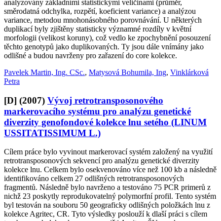
analyzovány základními statistickými veličinami (průměr,
směrodatná odchylka, rozpětí, koeficient variance) a analýzou
variance, metodou mnohonásobného porovnávání. U některých
duplikací byly zjištěny statisticky významné rozdíly v květní
morfologii (velikost koruny), což vedlo ke zpochybnění posouzení
těchto genotypů jako duplikovaných. Ty jsou dále vnímány jako
odlišné a budou navrženy pro zařazení do core kolekce.
Pavelek Martin, Ing. CSc.
,
Matysová Bohumila, Ing
,
Vinklárková
Petra
[D]
(2007)
Vývoj retrotransposonového
markerovacího systému pro analýzu genetické
diverzity genofondové kolekce lnu setého (LINUM
USSITATISSIMUM L.)
Cílem práce bylo vyvinout markerovací systém založený na využití
retrotransposonových sekvencí pro analýzu genetické diverzity
kolekce lnu. Celkem bylo osekvenováno více než 100 kb a následně
identifikováno celkem 27 odlišných retrotransposonových
fragmentů. Následně bylo navrženo a testováno 75 PCR primerů z
nichž 23 poskytly reprodukovatelný polymorfní profil. Tento systém
byl testován na souboru 50 geograficky odlišných položkách lnu z
kolekce Agritec, CR. Tyto výsledky poslouží k dlaší práci s cílem