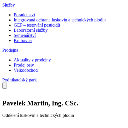
Služby
Poradenství
Integrovaná ochrana luskovin a technických plodin
GEP – testování pesticidů
Laboratorní služby
Semenářství
Knihovna
Prodejna
Aktuality z prodejny
Prodej osiv
Velkoobchod
Podnikatelský park
Pavelek Martin, Ing. CSc.
Oddělení luskovin a technických plodin